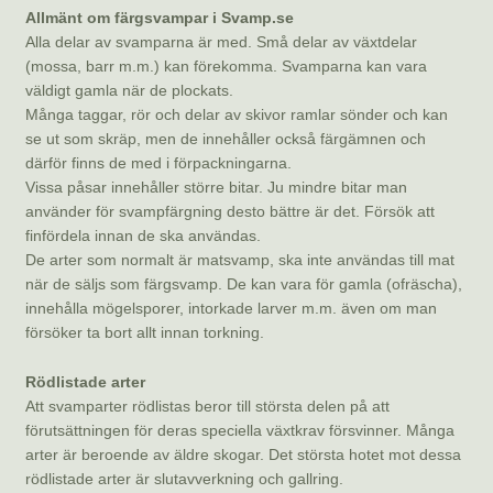
Allmänt om färgsvampar i Svamp.se
Alla delar av svamparna är med. Små delar av växtdelar
(mossa, barr m.m.) kan förekomma. Svamparna kan vara
väldigt gamla när de plockats.
Många taggar, rör och delar av skivor ramlar sönder och kan
se ut som skräp, men de innehåller också färgämnen och
därför finns de med i förpackningarna.
Vissa påsar innehåller större bitar. Ju mindre bitar man
använder för svampfärgning desto bättre är det. Försök att
finfördela innan de ska användas.
De arter som normalt är matsvamp, ska inte användas till mat
när de säljs som färgsvamp. De kan vara för gamla (ofräscha),
innehålla mögelsporer, intorkade larver m.m. även om man
försöker ta bort allt innan torkning.
Rödlistade arter
Att svamparter rödlistas beror till största delen på att
förutsättningen för deras speciella växtkrav försvinner. Många
arter är beroende av äldre skogar. Det största hotet mot dessa
rödlistade arter är slutavverkning och gallring.