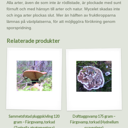
Alla arter, även de som inte är rödlistade, är plockade med sunt
förnuft och med hänsyn till arter och natur. Mycelet skadas inte
och inga arter plockas slut. Mer än hälften av fruktkropparna
lämnas på växtplatserna, för att möjliggöra förökning genom
sporspridning.
Relaterade produkter
Sammetsfotad pluggskivling 120
Dofttaggsvamp 175 gram –
gram – Färgsvamp, torkad
Färgsvamp, torkad (Hydnellum
(Tapinella atrotomentosa)
suaveolens)