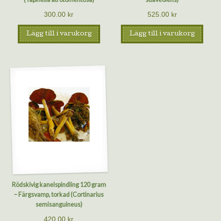
300.00
kr
525.00
kr
Lägg till i varukorg
Lägg till i varukorg
Rödskivig kanelspindling 120 gram
– Färgsvamp, torkad (Cortinarius
semisanguineus)
420.00
kr