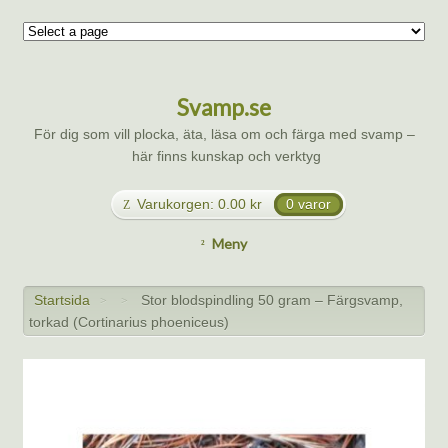
Svamp.se
För dig som vill plocka, äta, läsa om och färga med svamp –
här finns kunskap och verktyg
Varukorgen:
0.00
kr
0 varor
Meny
Startsida
Stor blodspindling 50 gram – Färgsvamp,
>
>
torkad (Cortinarius phoeniceus)