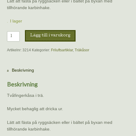
Lätt att fästa på ryggsäcken eller i bältet på byxan med
tillhörande karbinhake.
I lager
Träkåsa
Lägg till i varukorg
Medium
15
Artikelnr:
3214
Kategorier:
Friluftsartiklar
,
Träkåsor
cl
mängd
Beskrivning
Beskrivning
Tvåfingerkåsa i trä.
Mycket behaglig att dricka ur.
Lätt att fästa på ryggsäcken eller i bältet på byxan med
tillhörande karbinhake.