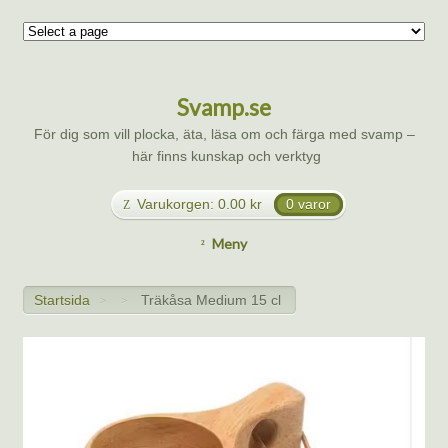
Svamp.se
För dig som vill plocka, äta, läsa om och färga med svamp –
här finns kunskap och verktyg
Varukorgen:
0.00
kr
0 varor
Meny
Startsida
Träkåsa Medium 15 cl
>
>