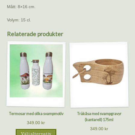
Mått: 8×16 cm.
Volym: 15 cl.
Relaterade produkter
Termosar med olika svampmotiv
Träkåsa med svampgravyr
(kantarell) 175ml
349.00
kr
349.00
kr
Välj alternativ