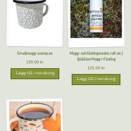
Emaljmugg-svamp.se
Mygg- och fästingmedel, roll-on |
Sjö&Hav Mygg + Fästing
199.00
kr
125.00
kr
Lägg till i varukorg
Lägg till i varukorg