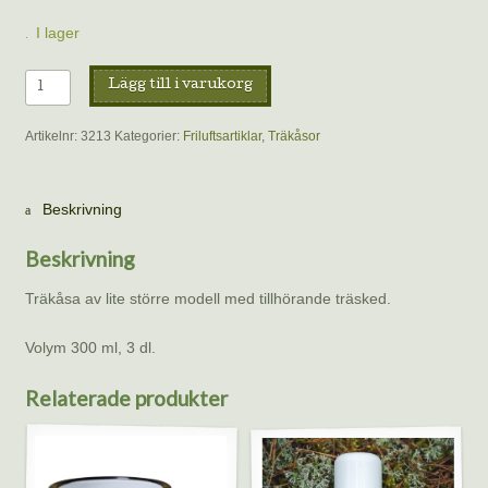
I lager
Träkåsa
Lägg till i varukorg
Matkåsa
300
Artikelnr:
3213
Kategorier:
Friluftsartiklar
,
Träkåsor
ml
med
träsked
Beskrivning
mängd
Beskrivning
Träkåsa av lite större modell med tillhörande träsked.
Volym 300 ml, 3 dl.
Relaterade produkter