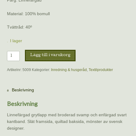
Färg: Linnefärgad
Material: 100% bomull
Tvättråd: 40º
I lager
Grytlapp
Lägg till i varukorg
svamp
mängd
Artikelnr:
5009
Kategorier:
Inredning & husgeråd
,
Textilprodukter
Beskrivning
Beskrivning
Linnefärgad grytlapp med broderad svamp och enfärgad svart
kantband. Slät framsida, quiltad baksida, mönster av svensk
designer.