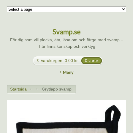
Svamp.se
För dig som vill plocka, äta, läsa om och färga med svamp –
här finns kunskap och verktyg
Varukorgen:
0.00
kr
0 varor
Meny
Startsida
Grytlapp svamp
>
>