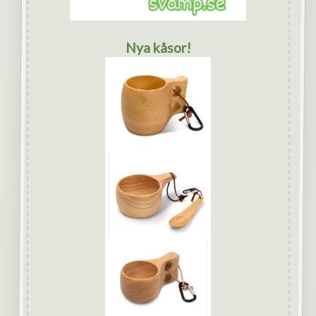
Nya kåsor!