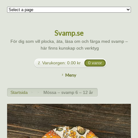
Svamp.se
För dig som vill plocka, äta, läsa om och färga med svamp –
här finns kunskap och verktyg
Varukorgen:
0.00
kr
0 varor
Meny
Startsida
Mössa – svamp 6 – 12 år
>
>