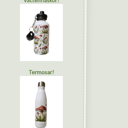
Vattenflaskor!
Termosar!