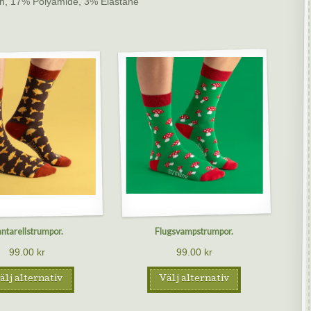
n, 17% Polyamide, 3% Elastane
ntarellstrumpor.
Flugsvampstrumpor.
99.00
kr
99.00
kr
älj alternativ
Välj alternativ