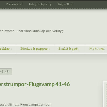
Presentkort
Integritetspolicy
Köpvillkor
 med svamp – här finns kunskap och verktyg
Mykologi
rtiklar
Böcker & papper
Smått & gott
41-46
erstrumpor-Flugsvamp 41-46
essa ultimata Flugsvampstrumpor!