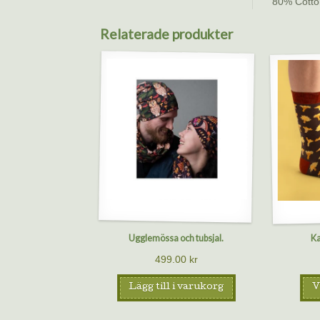
80% Cotto
Relaterade produkter
Ugglemössa och tubsjal.
Ka
499.00
kr
Lägg till i varukorg
V