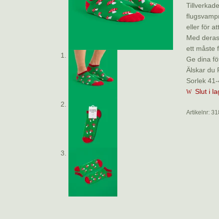
Tillverkade
flugsvampm
eller för 
Med deras
ett måste 
Ge dina fö
Älskar du 
Sorlek 41
Slut i l
Artikelnr:
31