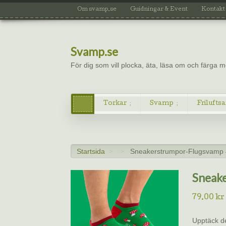
Om svamp.se
Guidningar & Event
Kontakt
Svamp.se
För dig som vill plocka, äta, läsa om och färga
Torkar
Svamp
Friluftsa
Startsida
Sneakerstrumpor-Flugsvamp 
>
>
Sneak
79.00
kr
Upptäck d