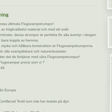
ning
essa ultimata Flugsvampstrumpor!
 av högkvalitativt material och med ett unikt
önster, dessa strumpor är perfekta för alla äventyr i skogen
att bara koppla av hemma.
 mjuka och hållbara konstruktion är Flugsvampstrumporna
för alla svampälskare och naturentusiaster.
tter det de förtjänar med våra Flugsvampstrumpor!
Flugsvampar precis som vi ?
-46
ån Europa
rtifierad Textil som inte har testats på djur.