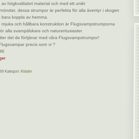
 av högkvalitativt material och med ett unikt
önster, dessa strumpor är perfekta för alla äventyr i skogen
att bara koppla av hemma.
 mjuka och hållbara konstruktion är Flugsvampstrumporna
för alla svampälskare och naturentusiaster.
tter det de förtjänar med våra Flugsvampstrumpor!
Flugsvampar precis som vi ?
-46
ager
89
Kategori:
Kläder