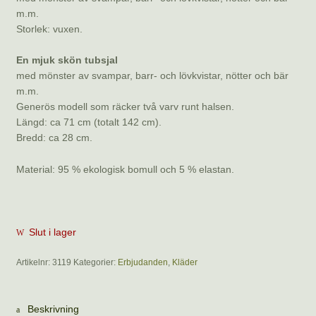
m.m.
Storlek: vuxen.
En mjuk skön tubsjal
med mönster av svampar, barr- och lövkvistar, nötter och bär
m.m.
Generös modell som räcker två varv runt halsen.
Längd: ca 71 cm (totalt 142 cm).
Bredd: ca 28 cm.
Material: 95 % ekologisk bomull och 5 % elastan.
Slut i lager
Artikelnr:
3119
Kategorier:
Erbjudanden
,
Kläder
Beskrivning