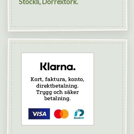
Stöckli, Dörrextork.