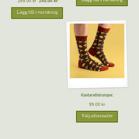
289.00
kr
145.00
kr
Lägg till i varukorg
Lägg till i varukorg
Kantarellstrumpor.
99.00
kr
Välj alternativ