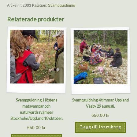
timmar,
Artikelnr:
2003
Kategori:
Svampguidninig
Uppland
Bro/Kungsängen
Relaterade produkter
30
augusti.
mängd
Svampguidning, Höstens
Svampguidning 4 timmar, Uppland
matsvampar och
Väsby 29 augusti.
naturvårdssvampar
650.00
kr
Stockholm/Uppland 18 oktober.
650.00
kr
Lägg till i varukorg