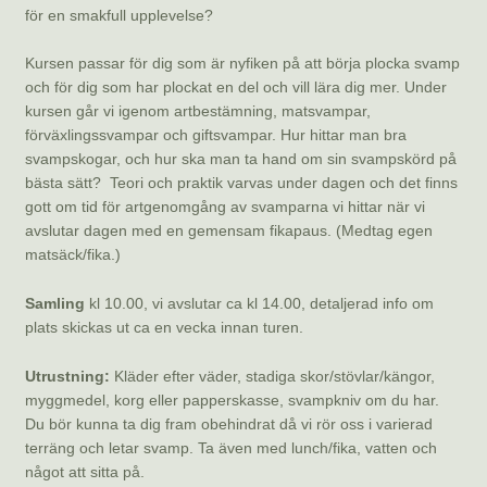
för en smakfull upplevelse?
Kursen passar för dig som är nyfiken på att börja plocka svamp
och för dig som har plockat en del och vill lära dig mer. Under
kursen går vi igenom artbestämning, matsvampar,
förväxlingssvampar och giftsvampar. Hur hittar man bra
svampskogar, och hur ska man ta hand om sin svampskörd på
bästa sätt? Teori och praktik varvas under dagen och det finns
gott om tid för artgenomgång av svamparna vi hittar när vi
avslutar dagen med en gemensam fikapaus. (Medtag egen
matsäck/fika.)
Samling
kl 10.00, vi avslutar ca kl 14.00, detaljerad info om
plats skickas ut ca en vecka innan turen.
Utrustning:
Kläder efter väder, stadiga skor/stövlar/kängor,
myggmedel, korg eller papperskasse, svampkniv om du har.
Du bör kunna ta dig fram obehindrat då vi rör oss i varierad
terräng och letar svamp. Ta även med lunch/fika, vatten och
något att sitta på.