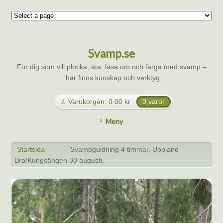
Svamp.se
För dig som vill plocka, äta, läsa om och färga med svamp –
här finns kunskap och verktyg
Varukorgen:
0.00
kr
0 varor
Meny
Startsida
Svampguidning 4 timmar, Uppland
>
>
Bro/Kungsängen 30 augusti.