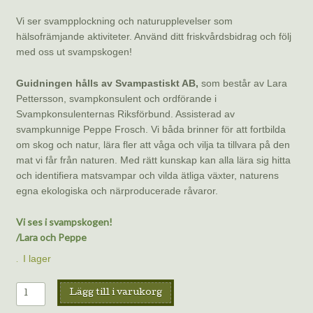
Vi ser svampplockning och naturupplevelser som
hälsofrämjande aktiviteter. Använd ditt friskvårdsbidrag och följ
med oss ut svampskogen!
Guidningen hålls av Svampastiskt AB,
som består av Lara
Pettersson, svampkonsulent och ordförande i
Svampkonsulenternas Riksförbund. Assisterad av
svampkunnige Peppe Frosch. Vi båda brinner för att fortbilda
om skog och natur, lära fler att våga och vilja ta tillvara på den
mat vi får från naturen. Med rätt kunskap kan alla lära sig hitta
och identifiera matsvampar och vilda ätliga växter, naturens
egna ekologiska och närproducerade råvaror.
Vi ses i svampskogen!
/Lara och Peppe
I lager
Svampguidning
Lägg till i varukorg
4