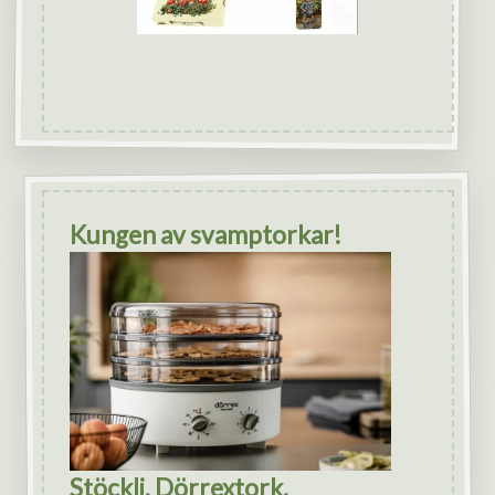
Kungen av svamptorkar!
Stöckli, Dörrextork.