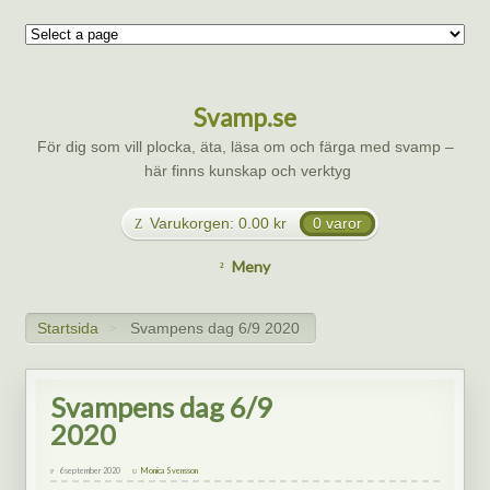
Svamp.se
För dig som vill plocka, äta, läsa om och färga med svamp –
här finns kunskap och verktyg
Varukorgen:
0.00
kr
0 varor
Meny
Startsida
Svampens dag 6/9 2020
>
Svampens dag 6/9
2020
6 september 2020
Monica Svensson