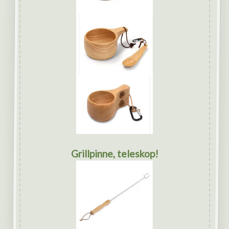
Grillpinne, teleskop!