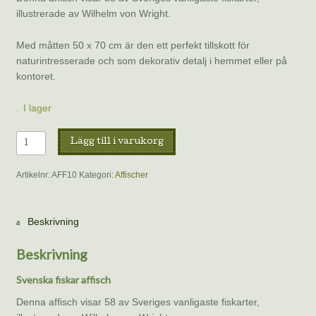
illustrerade av Wilhelm von Wright.
Med måtten 50 x 70 cm är den ett perfekt tillskott för
naturintresserade och som dekorativ detalj i hemmet eller på
kontoret.
I lager
Affisch
Lägg till i varukorg
–
Svenska
Artikelnr:
AFF10
Kategori:
Affischer
fiskar
mängd
Beskrivning
Beskrivning
Svenska fiskar affisch
Denna affisch visar 58 av Sveriges vanligaste fiskarter,