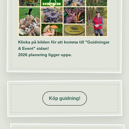
Klicka på bilden för att komma till "Guidningar
& Event" sidan!
2026 planering ligger uppe.
Köp guidning!