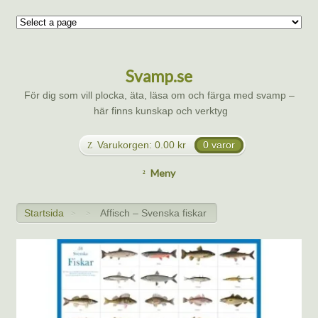
Svamp.se
För dig som vill plocka, äta, läsa om och färga med svamp –
här finns kunskap och verktyg
Varukorgen:
0.00
kr
0 varor
Meny
Startsida
Affisch – Svenska fiskar
>
>