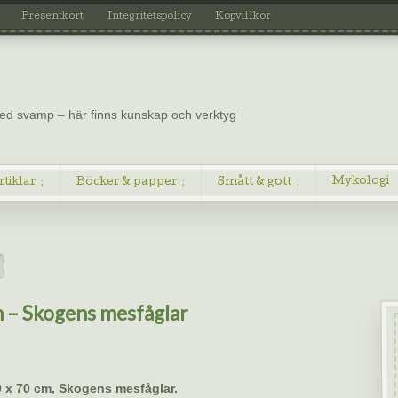
Presentkort
Integritetspolicy
Köpvillkor
 med svamp – här finns kunskap och verktyg
Mykologi
rtiklar
Böcker & papper
Smått & gott
h – Skogens mesfåglar
0 x 70 cm, Skogens mesfåglar.