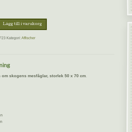
Lägg till i varukorg
F23
Kategori:
Affischer
ning
h om skogens mesfåglar, storlek 50 x 70 cm
.
en
n