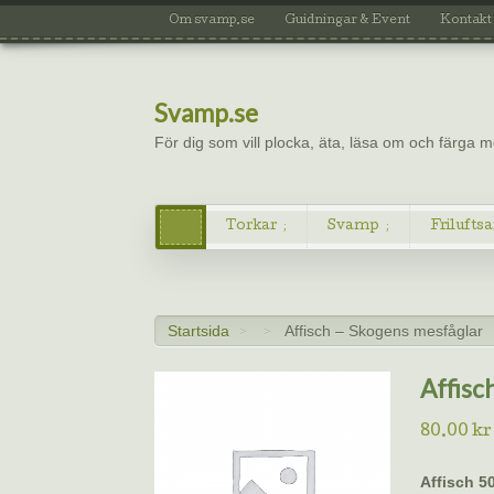
Om svamp.se
Guidningar & Event
Kontakt
Svamp.se
För dig som vill plocka, äta, läsa om och färga
Torkar
Svamp
Friluftsa
Startsida
Affisch – Skogens mesfåglar
>
>
Affisc
80.00
kr
Affisch 5