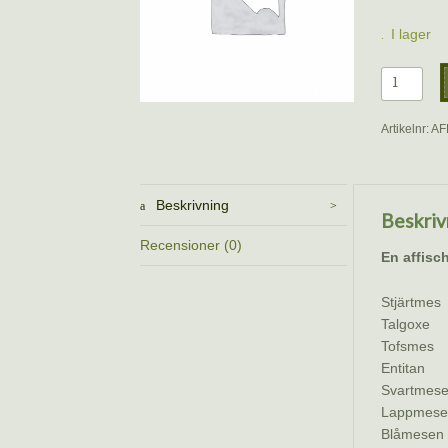
I lager
Affisch
–
Skogens
Artikelnr:
AF
mesfåglar
mängd
Beskrivning
Beskriv
Recensioner (0)
En affisc
Stjärtmes
Talgoxe
Tofsmes
Entitan
Svartmes
Lappmese
Blåmesen