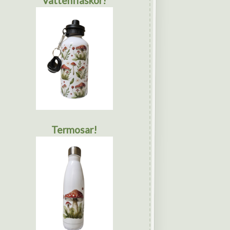
Vattenflaskor!
Termosar!