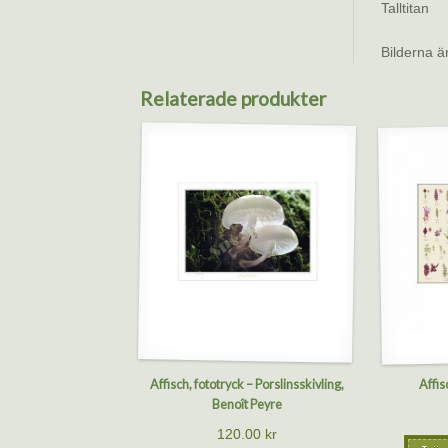
Talltitan
Bilderna ä
Relaterade produkter
Affisch, fototryck – Porslinsskivling,
Affis
Benoît Peyre
120.00
kr