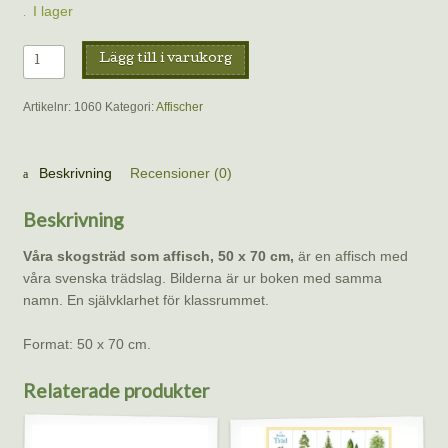
I lager
Affisch
Lägg till i varukorg
–
Våra
Artikelnr:
1060
Kategori:
Affischer
skogsträd
mängd
Beskrivning
Recensioner (0)
Beskrivning
Våra skogsträd som affisch, 50 x 70 cm,
är en affisch med
våra svenska trädslag. Bilderna är ur boken med samma
namn. En självklarhet för klassrummet.
Format: 50 x 70 cm.
Relaterade produkter