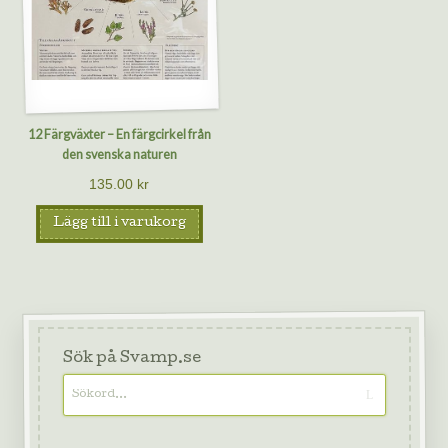
12 Färgväxter – En färgcirkel från
den svenska naturen
135.00
kr
Lägg till i varukorg
Sök på Svamp.se