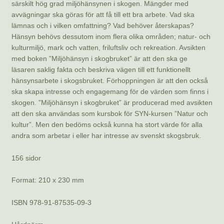
särskilt hög grad miljöhänsynen i skogen. Mängder med
avvägningar ska göras för att få till ett bra arbete. Vad ska
lämnas och i vilken omfattning? Vad behöver återskapas?
Hänsyn behövs dessutom inom flera olika områden; natur- och
kulturmiljö, mark och vatten, friluftsliv och rekreation. Avsikten
med boken ”Miljöhänsyn i skogbruket” är att den ska ge
läsaren saklig fakta och beskriva vägen till ett funktionellt
hänsynsarbete i skogsbruket. Förhoppningen är att den också
ska skapa intresse och engagemang för de värden som finns i
skogen. ”Miljöhänsyn i skogbruket” är producerad med avsikten
att den ska användas som kursbok för SYN-kursen ”Natur och
kultur”. Men den bedöms också kunna ha stort värde för alla
andra som arbetar i eller har intresse av svenskt skogsbruk.
156 sidor
Format: 210 x 230 mm
ISBN 978-91-87535-09-3