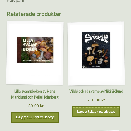
Hårdpärm
Relaterade produkter
Lilla svampboken av Hans
Vildplockad svamp av Niki Sjölund
Marklund och Pelle Holmberg
210.00
kr
159.00
kr
Lägg till i varukorg
Lägg till i varukorg