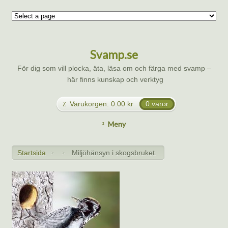
Svamp.se
För dig som vill plocka, äta, läsa om och färga med svamp –
här finns kunskap och verktyg
Varukorgen:
0.00
kr
0 varor
Meny
Startsida
Miljöhänsyn i skogsbruket.
>
>