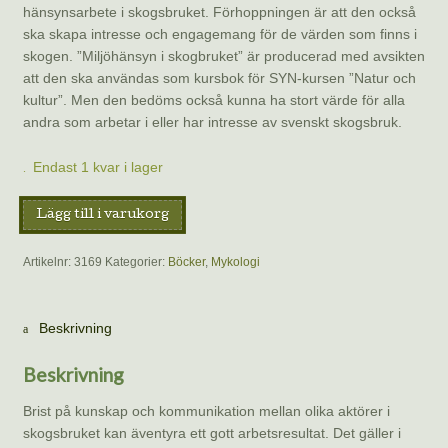
hänsynsarbete i skogsbruket. Förhoppningen är att den också
ska skapa intresse och engagemang för de värden som finns i
skogen. ”Miljöhänsyn i skogbruket” är producerad med avsikten
att den ska användas som kursbok för SYN-kursen ”Natur och
kultur”. Men den bedöms också kunna ha stort värde för alla
andra som arbetar i eller har intresse av svenskt skogsbruk.
Endast 1 kvar i lager
Miljöhänsyn
Lägg till i varukorg
i
skogsbruket.
Artikelnr:
3169
Kategorier:
Böcker
,
Mykologi
mängd
Beskrivning
Beskrivning
Brist på kunskap och kommunikation mellan olika aktörer i
skogsbruket kan äventyra ett gott arbetsresultat. Det gäller i