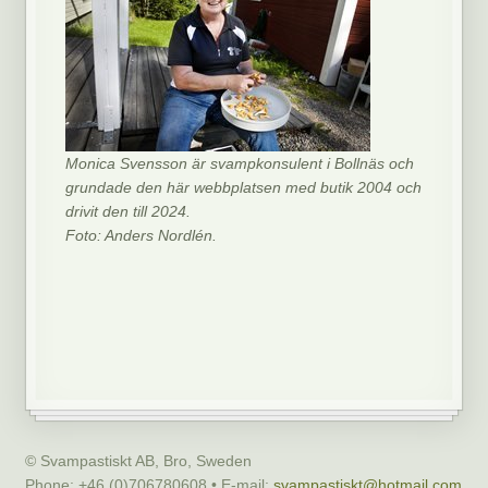
Monica Svensson är svampkonsulent i Bollnäs och
grundade den här webbplatsen med butik 2004 och
drivit den till 2024.
Foto: Anders Nordlén.
© Svampastiskt AB, Bro, Sweden
Phone: +46 (0)706780608 • E-mail:
svampastiskt@hotmail.com