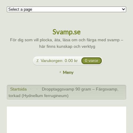
Svamp.se
För dig som vill plocka, äta, läsa om och färga med svamp –
här finns kunskap och verktyg
Varukorgen:
0.00
kr
0 varor
Meny
Startsida
Dropptaggsvamp 90 gram – Färgsvamp,
>
>
torkad (Hydnellum ferrugineum)