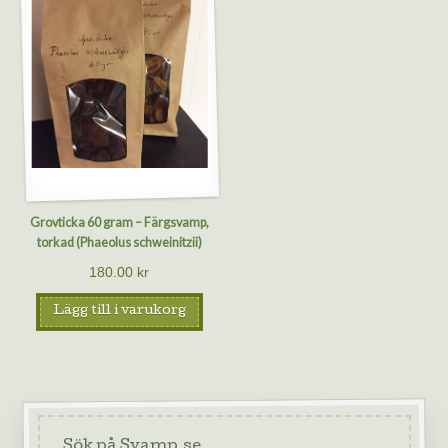
Grovticka 60 gram – Färgsvamp,
torkad (Phaeolus schweinitzii)
180.00
kr
Lägg till i varukorg
Sök på Svamp.se