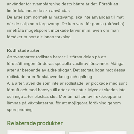
använder för svampfärgning desto bättre är det. Försök att
finfördela innan de ska användas.
De arter som normalt är matsvamp, ska inte användas till mat
när de säljs som färgsvamp. De kan vara för gamla (ofräscha),
innehålla mögelsporer, intorkade larver m.m. även om man
försöker ta bort allt innan torkning.
Rödlistade arter
Att svamparter rödlistas beror till största delen på att
förutsättningen för deras speciella växtkrav försvinner. Många
arter är beroende av äldre skogar. Det största hotet mot dessa
rödlistade arter är slutavverkning och gallring.
Alla arter, även de som inte är rödlistade, är plockade med sunt
förnuft och med hänsyn till arter och natur. Mycelet skadas inte
och inga arter plockas slut. Mer än hälften av fruktkropparna
lämnas på växtplatserna, för att möjliggöra förökning genom
sporspridning.
Relaterade produkter