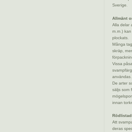
Sverige.
Allmänt o
Alla delar
m.m.) kan
plockats.
Många tagg
skräp, men
förpacknin
Vissa påsa
svampfärgn
användas.
De arter s
säljs som 
mögelspore
innan tork
Rödlistad
Att svampar
deras spec