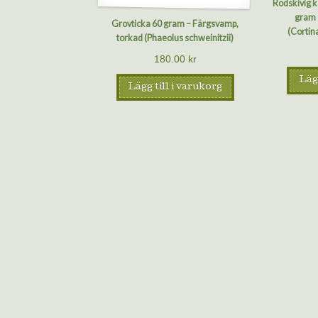
Rödskivig 
gram 
Grovticka 60 gram – Färgsvamp,
(Cortin
torkad (Phaeolus schweinitzii)
180.00
kr
Lägg
Lägg till i varukorg