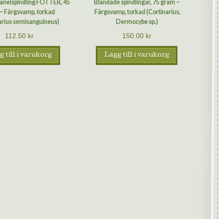
kanelspindling FÖTTER, 45
Blandade spindlingar, 75 gram –
– Färgsvamp, torkad
Färgsvamp, torkad (Cortinarius,
arius semisanguineus)
Dermocybe sp.)
112.50
kr
150.00
kr
 till i varukorg
Lägg till i varukorg