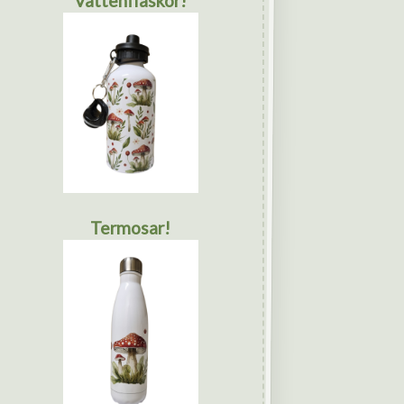
Vattenflaskor!
Termosar!