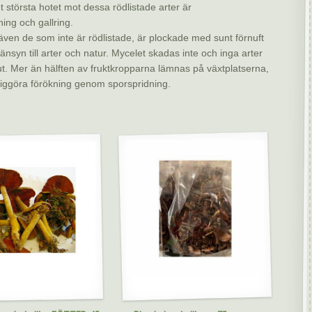
t största hotet mot dessa rödlistade arter är
ning och gallring.
, även de som inte är rödlistade, är plockade med sunt förnuft
nsyn till arter och natur. Mycelet skadas inte och inga arter
ut. Mer än hälften av fruktkropparna lämnas på växtplatserna,
jliggöra förökning genom sporspridning.