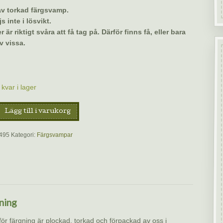
 av torkad färgsvamp.
s inte i lösvikt.
r är riktigt svåra att få tag på. Därför finns få, eller bara
v vissa.
kvar i lager
Lägg till i varukorg
p
495
Kategori:
Färgsvampar
p,
um
um)
ning
för färgning är plockad, torkad och förpackad av oss i