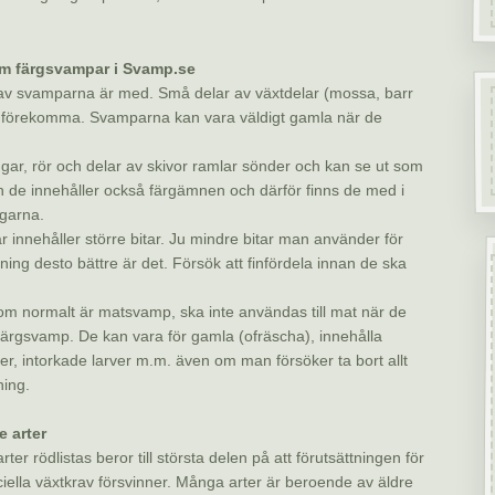
m färgsvampar i Svamp.se
 av svamparna är med. Små delar av växtdelar (mossa, barr
 förekomma. Svamparna kan vara väldigt gamla när de
ar, rör och delar av skivor ramlar sönder och kan se ut som
 de innehåller också färgämnen och därför finns de med i
garna.
r innehåller större bitar. Ju mindre bitar man använder för
ing desto bättre är det. Försök att finfördela innan de ska
om normalt är matsvamp, ska inte användas till mat när de
färgsvamp. De kan vara för gamla (ofräscha), innehålla
r, intorkade larver m.m. även om man försöker ta bort allt
ning.
e arter
ter rödlistas beror till största delen på att förutsättningen för
iella växtkrav försvinner. Många arter är beroende av äldre