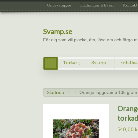
Om svamp.se
Guidningar & Event
Kontakt
Svamp.se
För dig som vill plocka, äta, läsa om och färga
Torkar
Svamp
Friluftsa
Startsida
Orange taggsvamp 135 gram –
>
>
Orange
torkad
540.00
k