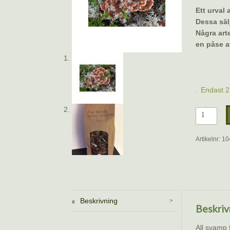
Ett urval
Dessa sälj
Några arte
en påse a
Endast 2 
Orange
taggsvam
135
Artikelnr:
10
gram
–
Färgsvam
torkad
(Hydnell
Beskrivning
aurantiac
Beskriv
(kopia)
mängd
All svamp 