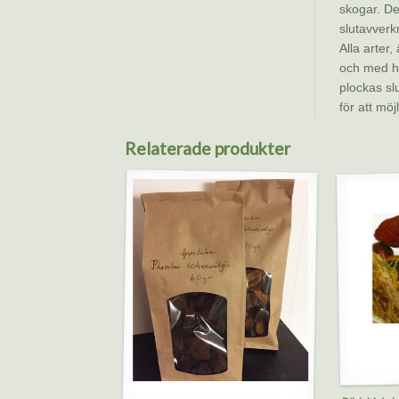
skogar. De
slutavverk
Alla arter
och med hä
plockas sl
för att mö
Relaterade produkter