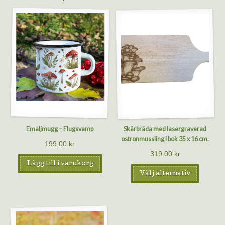
Emaljmugg – Flugsvamp
Skärbräda med lasergraverad
ostronmussling i bok 35 x 16 cm.
199.00
kr
319.00
kr
Lägg till i varukorg
Välj alternativ