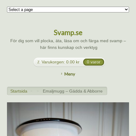
Svamp.se
För dig som vill plocka, äta, läsa om och färga med svamp –
här finns kunskap och verktyg
Varukorgen:
0.00
kr
0 varor
Meny
Startsida
Emaljmugg – Gädda & Abborre
>
>