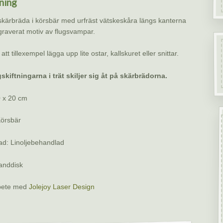
ning
kärbräda i körsbär med urfräst vätskeskåra längs kanterna
raverat motiv av flugsvampar.
 att tillexempel lägga upp lite ostar, kallskuret eller snittar.
kiftningarna i trät skiljer sig åt på skärbrädorna.
0 x 20 cm
Körsbär
ad: Linoljebehandlad
anddisk
bete med
Jolejoy Laser Design