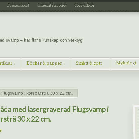
Presentkort
Integritetspolicy
Köpvillkor
 med svamp – här finns kunskap och verktyg
Mykologi
rtiklar
Böcker & papper
Smått & gott
Flugsvamp i körsbärsträ 30 x 22 cm.
äda med lasergraverad Flugsvamp i
rsträ 30 x 22 cm.
r