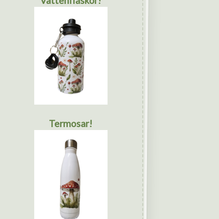
Vattenflaskor!
Termosar!