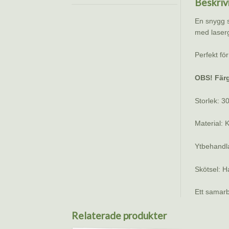
Beskriv
x
22
En snygg s
cm.
med laserg
mängd
Perfekt för
OBS! Färgs
Storlek: 3
Material: 
Ytbehandl
Skötsel: H
Ett samar
Relaterade produkter