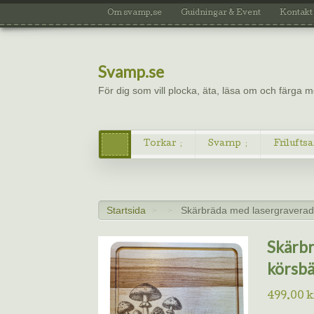
Om svamp.se
Guidningar & Event
Kontakt
Svamp.se
För dig som vill plocka, äta, läsa om och färga
Torkar
Svamp
Friluftsa
Startsida
Skärbräda med lasergraverad 
>
>
Skärbr
körsbä
499.00
k