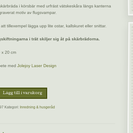
kärbräda i körsbär med urfräst vätskeskåra längs kanterna
raverat motiv av flugsvampar.
 att tillexempel lägga upp lite ostar, kallskuret eller snittar.
kiftningarna i trät skiljer sig åt på skärbrädorna.
0 x 20 cm
bete med
Jolejoy Laser Design
a
Lägg till i varukorg
erad
97
Kategori:
Inredning & husgeråd
p
rä