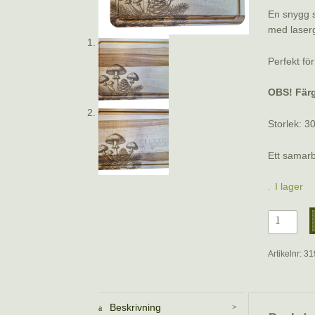
En snygg s
med laserg
Perfekt för
OBS! Färgs
Storlek: 3
Ett samar
I lager
Skärbräd
med
lasergrav
Artikelnr:
31
Flugsvam
i
körsbärst
Beskrivning
30