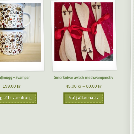
ljmugg – Svampar
Smörknivar av bok med svampmotiv
199.00
kr
45.00
kr
–
80.00
kr
 till i varukorg
Välj alternativ