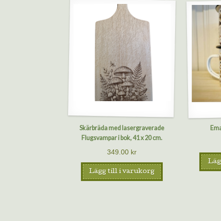
Skärbräda med lasergraverade
Ema
Flugsvampar i bok, 41 x 20 cm.
349.00
kr
Lägg
Lägg till i varukorg