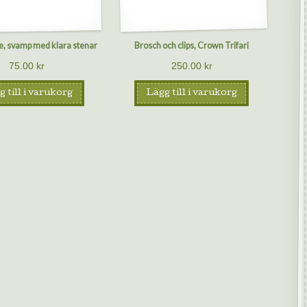
, svamp med klara stenar
Brosch och clips, Crown Trifari
75.00
kr
250.00
kr
 till i varukorg
Lägg till i varukorg