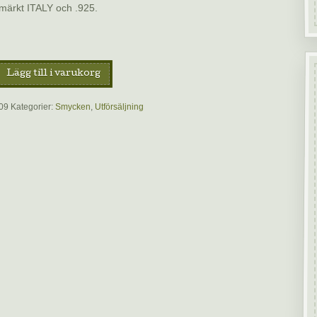
märkt ITALY och .925.
Lägg till i varukorg
09
Kategorier:
Smycken
,
Utförsäljning