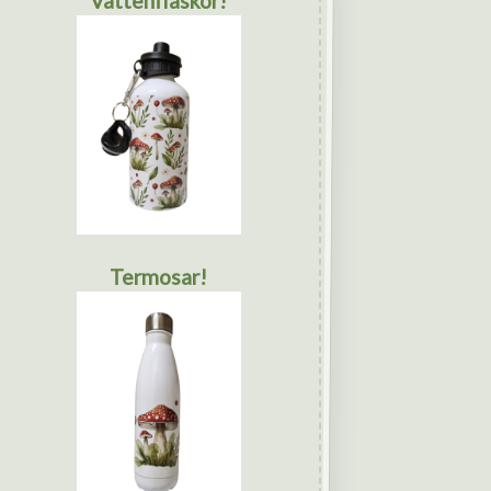
Vattenflaskor!
Termosar!