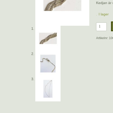
Kedjan är 
I lager
Halskedja
i
silver,
Artikelnr:
10
40
cm
mängd