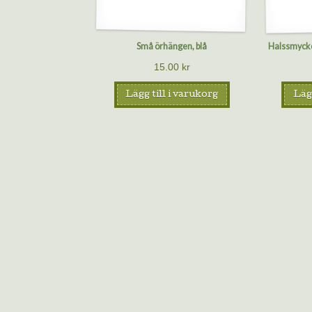
Små örhängen, blå
Halssmycke
15.00
kr
Lägg till i varukorg
Lägg