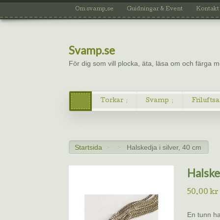
Om svamp.se
Guidningar & Event
Kontakt
Svamp.se
För dig som vill plocka, äta, läsa om och färga
Torkar
Svamp
Friluftsa
Startsida
Halskedja i silver, 40 cm
>
>
Halsked
50.00
kr
En tunn hal