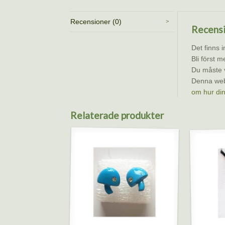
Recensioner (0)
Recens
Det finns 
Bli först m
Du måste 
Denna web
om hur di
Relaterade produkter