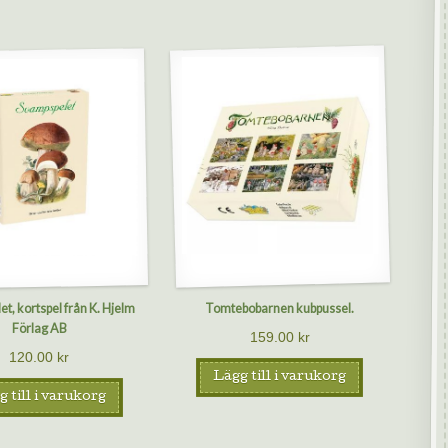
t, kortspel från K. Hjelm
Tomtebobarnen kubpussel.
Förlag AB
159.00
kr
120.00
kr
Lägg till i varukorg
 till i varukorg