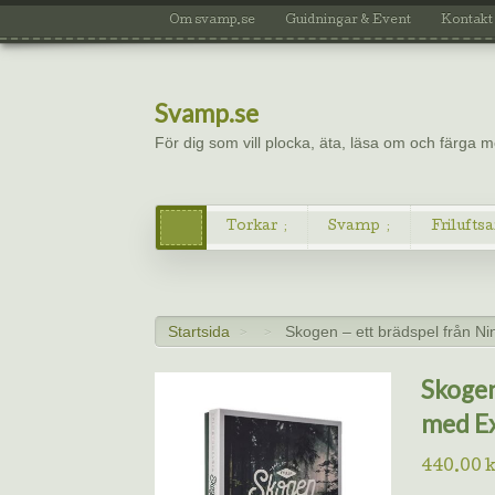
Om svamp.se
Guidningar & Event
Kontakt
Svamp.se
För dig som vill plocka, äta, läsa om och färga
Torkar
Svamp
Friluftsa
Startsida
Skogen – ett brädspel från N
>
>
Skogen
med E
440.00
k