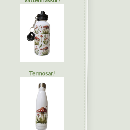
Vattenflaskor!
Termosar!