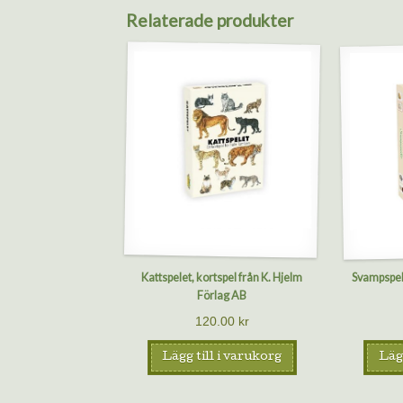
Relaterade produkter
Kattspelet, kortspel från K. Hjelm
Svampspele
Förlag AB
120.00
kr
Lägg till i varukorg
Lägg