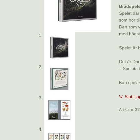
Brädspele
Spelet där
som hör til
Den som vi
med högst 
Spelet är 
Det är Dan
– Spelets 
Kan spelas
Slut i l
Artikelnr:
31