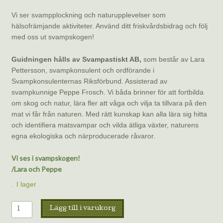
Vi ser svampplockning och naturupplevelser som
hälsofrämjande aktiviteter. Använd ditt friskvårdsbidrag och följ
med oss ut svampskogen!
Guidningen hålls av Svampastiskt AB,
som består av Lara
Pettersson, svampkonsulent och ordförande i
Svampkonsulenternas Riksförbund. Assisterad av
svampkunnige Peppe Frosch. Vi båda brinner för att fortbilda
om skog och natur, lära fler att våga och vilja ta tillvara på den
mat vi får från naturen. Med rätt kunskap kan alla lära sig hitta
och identifiera matsvampar och vilda ätliga växter, naturens
egna ekologiska och närproducerade råvaror.
Vi ses i svampskogen!
/Lara och Peppe
I lager
Svampguidning
Lägg till i varukorg
4