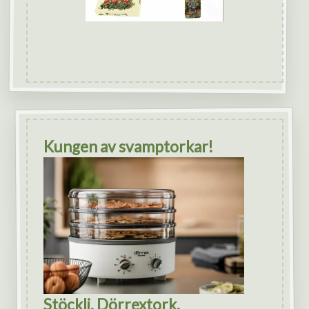
Kungen av svamptorkar!
Stöckli, Dörrextork.