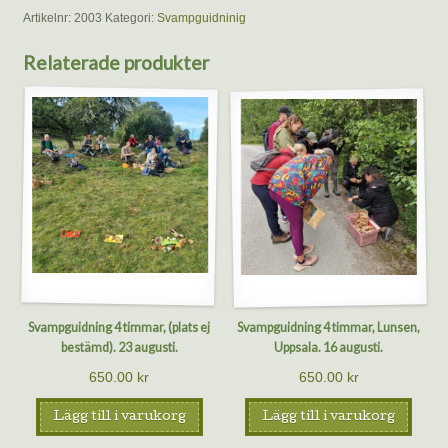
timmar,
Artikelnr:
2003
Kategori:
Svampguidninig
Uppland
Bro/Kungsängen
Relaterade produkter
30
augusti.
mängd
Svampguidning 4 timmar, (plats ej
Svampguidning 4 timmar, Lunsen,
bestämd). 23 augusti.
Uppsala. 16 augusti.
650.00
kr
650.00
kr
Lägg till i varukorg
Lägg till i varukorg