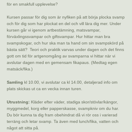
för en smakfull upplevelse?
Kursen passar för dig som är nyfiken på att börja plocka svamp
och för dig som har plockat en del och vill lära dig mer. Under
kursen går vi igenom artbestämning, matsvampar,
förväxlingssvampar och giftsvampar. Hur hittar man bra
svampskogar, och hur ska man ta hand om sin svampskörd på
bästa sätt? Teori och praktik varvas under dagen och det finns
gott om tid för artgenomgång av svamparna vi hittar när vi
avslutar dagen med en gemensam fikapaus. (Medtag egen
matsäck/fika.)
Samling
kl 10.00, vi avslutar ca kl 14.00, detaljerad info om
plats skickas ut ca en vecka innan turen.
Utrustning:
Kläder efter väder, stadiga skor/stövlar/kängor,
myggmedel, korg eller papperskasse, svampkniv om du har.
Du bör kunna ta dig fram obehindrat då vi rör oss i varierad
terräng och letar svamp. Ta även med lunch/fika, vatten och
något att sitta på.