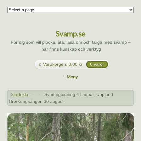
Svamp.se
För dig som vill plocka, äta, läsa om och färga med svamp –
här finns kunskap och verktyg
Varukorgen:
0.00
kr
0 varor
Meny
Startsida
Svampguidning 4 timmar, Uppland
>
>
Bro/Kungsängen 30 augusti.