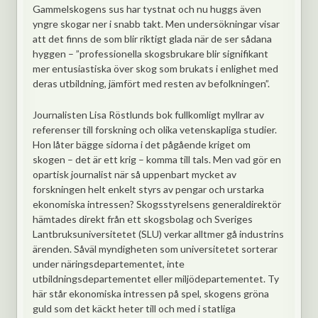
Gammelskogens sus har tystnat och nu huggs även
yngre skogar ner i snabb takt. Men undersökningar visar
att det finns de som blir riktigt glada när de ser sådana
hyggen – ”professionella skogsbrukare blir signifikant
mer entusiastiska över skog som brukats i enlighet med
deras utbildning, jämfört med resten av befolkningen”.
Journalisten Lisa Röstlunds bok fullkomligt myllrar av
referenser till forskning och olika vetenskapliga studier.
Hon låter bägge sidorna i det pågående kriget om
skogen – det är ett krig – komma till tals. Men vad gör en
opartisk journalist när så uppenbart mycket av
forskningen helt enkelt styrs av pengar och urstarka
ekonomiska intressen? Skogsstyrelsens generaldirektör
hämtades direkt från ett skogsbolag och Sveriges
Lantbruksuniversitetet (SLU) verkar alltmer gå industrins
ärenden. Såväl myndigheten som universitetet sorterar
under näringsdepartementet, inte
utbildningsdepartementet eller miljödepartementet. Ty
här står ekonomiska intressen på spel, skogens gröna
guld som det käckt heter till och med i statliga