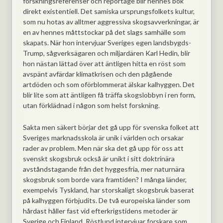
forskningsreferenser och reportage blir hennes bok
direkt existentiell. Det samiska ursprungsfolkets kultur,
som nu hotas av alltmer aggressiva skogsavverkningar, är
en av hennes måttstockar på det slags samhälle som
skapats. När hon intervjuar Sveriges egen landsbygds-
Trump, sågverksägaren och miljardären Karl Hedin, blir
hon nästan lättad över att äntligen hitta en röst som
avspänt avfärdar klimatkrisen och den pågående
artdöden och som oförblommerat älskar kalhyggen. Det
blir lite som att äntligen få träffa skogslobbyn i ren form,
utan förklädnad i någon som helst forskning.
Sakta men säkert börjar det gå upp för svenska folket att
Sveriges marknadsskola är unik i världen och orsakar
rader av problem. Men när ska det gå upp för oss att
svenskt skogsbruk också är unikt i sitt doktrinära
avståndstagande från det hyggesfria, mer naturnära
skogsbruk som borde vara framtiden? I många länder,
exempelvis Tyskland, har storskaligt skogsbruk baserat
på kalhyggen förbjudits. De två europeiska länder som
hårdast håller fast vid efterkrigstidens metoder är
Sverige och Finland. Röstlund intervjuar forskare som