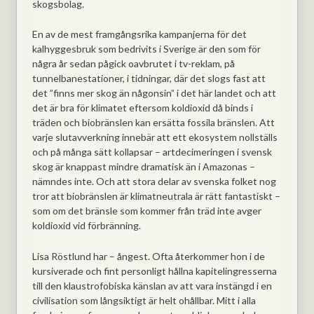
skogsbolag.
En av de mest framgångsrika kampanjerna för det
kalhyggesbruk som bedrivits i Sverige är den som för
några år sedan pågick oavbrutet i tv-reklam, på
tunnelbane­stationer, i tidningar, där det slogs fast att
det ”finns mer skog än någonsin” i det här landet och att
det är bra för klimatet eftersom koldioxid då binds i
träden och biobränslen kan ersätta fossila bränslen. Att
varje slutavverkning innebär att ett ekosystem nollställs
och på många sätt kollapsar – artdecimeringen i svensk
skog är knappast mindre dramatisk än i Amazonas –
nämndes inte. Och att stora delar av svenska folket nog
tror att biobränslen är klimatneutrala är rätt fantastiskt –
som om det bränsle som kommer från träd inte avger
koldioxid vid förbränning.
Lisa Röstlund har – ångest. Ofta återkommer hon i de
kursiverade och fint personligt hållna kapitel­ingresserna
till den klaustrofobiska känslan av att vara instängd i en
civilisation som långsiktigt är helt ohållbar. Mitt i alla