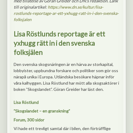
med tillåtelse av Göran Greider och DN:s redaktion. Länk
till originalartikel:
https://www.dn.se/kultur/lisa-
rostlunds-reportage-ar-ett-yxhugg-ratt-in-i-den-svenska-
folksjalen
Lisa Röstlunds reportage är ett
yxhugg rätt in i den svenska
folksjälen
Den svenska skogsnäringen är en härva av storkapital,
lobbyister, uppbundna forskare och politiker som gör oss
närapå unika i Europa. Utländska besökare häpnar inför
våra kalhyggen. Lisa Röstlund har mött alla skogsaktörer i
boken ”Skogslandet”. Göran Greider har läst den.
Lisa Röstlund
”Skogslandet – en granskning”
Forum, 300 sidor
Vi hade ett trevligt samtal där i bilen, den förträfflige