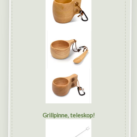
Grillpinne, teleskop!