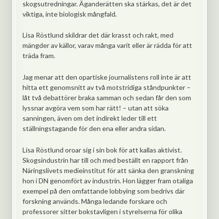
skogsutredningar. Äganderätten ska stärkas, det är det
viktiga, inte biologisk mångfald.
Lisa Röstlund skildrar det där krasst och rakt, med
mängder av källor, varav många varit eller är rädda för att
träda fram.
Jag menar att den opartiske journalistens roll inte är att
hitta ett genomsnitt av två motstridiga ståndpunkter –
låt två debattörer braka samman och sedan får den som
lyssnar avgöra vem som har rätt! – utan att söka
sanningen, även om det indirekt leder till ett
ställningstagande för den ena eller andra sidan.
Lisa Röstlund oroar sig i sin bok för att kallas aktivist.
Skogsindustrin har till och med beställt en rapport från
Näringslivets medieinstitut för att sänka den granskning
hon i DN genomfört av industrin. Hon lägger fram otaliga
exempel på den omfattande lobbying som bedrivs där
forskning används. Många ledande forskare och
professorer sitter bokstavligen i styrelserna för olika