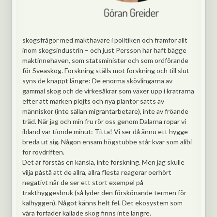
skogsfrågor med makthavare i politiken och framför allt
inom skogsindustrin – och just Persson har haft bägge
maktinnehaven, som statsminister och som ordförande
för Sveaskog. Forskning ställs mot forskning och till slut
syns de knappt längre: De enorma skövlingarna av
gammal skog och de virkesåkrar som växer upp i kratrarna
efter att marken plöjts och nya plantor satts av
människor (inte sällan migrantarbetare), inte av fröande
träd. När jag och min fru rör oss genom Dalarna ropar vi
ibland var tionde minut: Titta! Vi ser då ännu ett hygge
breda ut sig. Någon ensam högstubbe står kvar som alibi
för rovdriften.
Det är förstås en känsla, inte forskning. Men jag skulle
vilja påstå att de allra, allra flesta reagerar oerhört
negativt när de ser ett stort exempel på
trakthyggesbruk (så lyder den förskönande termen för
kalhyggen). Något känns helt fel. Det ekosystem som
våra förfäder kallade skog finns inte längre.