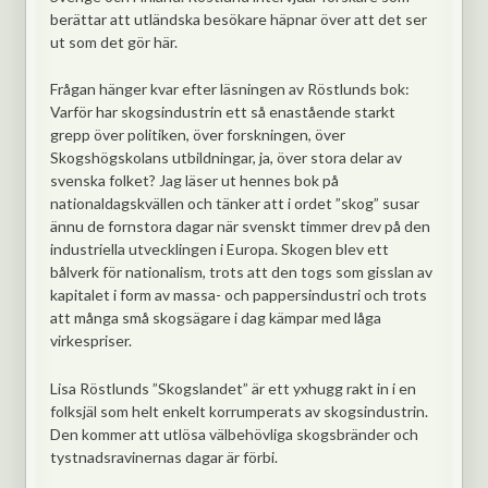
berättar att utländska besökare häpnar över att det ser
ut som det gör här.
Frågan hänger kvar efter läsningen av Röstlunds bok:
Varför har skogsindustrin ett så enastående starkt
grepp över politiken, över forskningen, över
Skogshögskolans utbildningar, ja, över stora delar av
svenska folket? Jag läser ut hennes bok på
nationaldagskvällen och tänker att i ordet ”skog” susar
ännu de fornstora dagar när svenskt timmer drev på den
industriella utvecklingen i Europa. Skogen blev ett
bålverk för nationalism, trots att den togs som gisslan av
kapitalet i form av massa- och pappersindustri och trots
att många små skogsägare i dag kämpar med låga
virkespriser.
Lisa Röstlunds ”Skogslandet” är ett yxhugg rakt in i en
folksjäl som helt enkelt korrumperats av skogsindustrin.
Den kommer att utlösa välbehövliga skogsbränder och
tystnadsravinernas dagar är förbi.