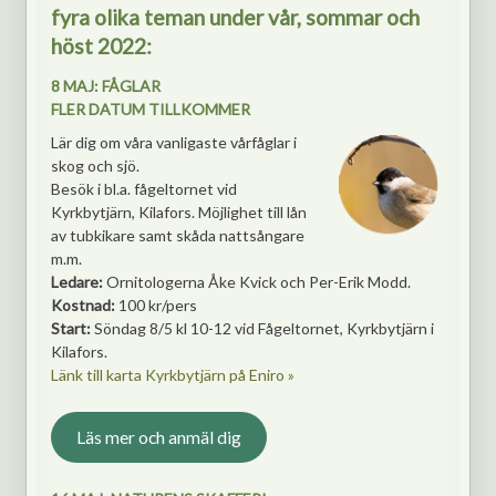
fyra olika teman under vår, sommar och
höst 2022:
8 MAJ: FÅGL
AR
FLER DATUM TILLKOMMER
Lär dig om våra vanligaste vårfåglar i
skog och sjö.
Besök i bl.a. fågeltornet vid
Kyrkbytjärn, Kilafors. Möjlighet till lån
av tubkikare samt skåda nattsångare
m.m.
Ledare:
Ornitologerna Åke Kvick och Per-Erik Modd.
Kostnad:
100 kr/pers
Start:
Söndag 8/5 kl 10-12 vid Fågeltornet, Kyrkbytjärn i
Kilafors.
Länk till karta Kyrkbytjärn på Eniro »
Läs mer och anmäl dig