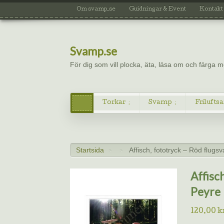
Om svamp.se
Guidningar & Event
Kontakt
Svamp.se
För dig som vill plocka, äta, läsa om och färga
Torkar
Svamp
Friluftsa
Startsida
Affisch, fototryck – Röd flug
>
>
Affisc
Peyre
120.00
k