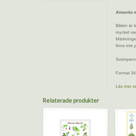
Amanita 
Bilden är t
mycket vac
Märkningen
finns inte 
Svamparna 
Format 34
Läs mer o
Relaterade produkter