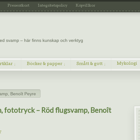
Presentkort
Integritetspolicy
Köpvillkor
 med svamp – här finns kunskap och verktyg
Mykologi
rtiklar
Böcker & papper
Smått & gott
svamp, Benoît Peyre
h, fototryck – Röd flugsvamp, Benoît
r