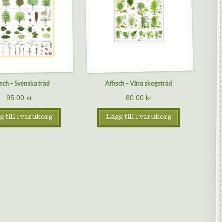
isch – Svenska träd
Affisch – Våra skogsträd
95.00
kr
80.00
kr
 till i varukorg
Lägg till i varukorg