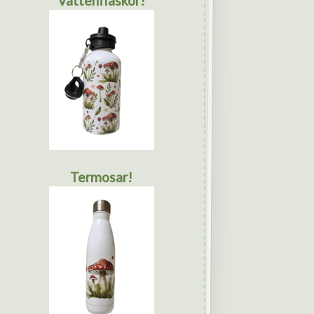
Vattenflaskor!
Termosar!