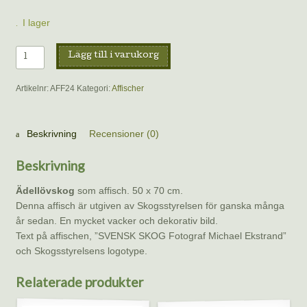
I lager
Affisch
Lägg till i varukorg
–
Svensk
Artikelnr:
AFF24
Kategori:
Affischer
skog
mängd
Beskrivning
Recensioner (0)
Beskrivning
Ädellövskog
som affisch. 50 x 70 cm.
Denna affisch är utgiven av Skogsstyrelsen för ganska många
år sedan. En mycket vacker och dekorativ bild.
Text på affischen, ”SVENSK SKOG Fotograf Michael Ekstrand”
och Skogsstyrelsens logotype.
Relaterade produkter