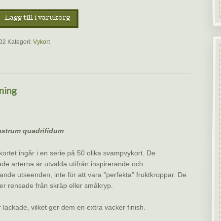
Lägg till i varukorg
02
Kategori:
Vykort
a,
ning
astrum quadrifidum
kortet ingår i en serie på 50 olika svampvykort. De
ade arterna är utvalda utifrån inspirerande och
ande utseenden, inte för att vara ”perfekta” fruktkroppar. De
ller rensade från skräp eller småkryp.
r lackade, vilket ger dem en extra vacker finish.