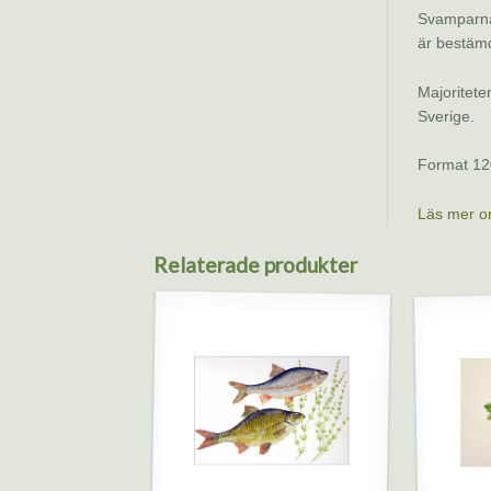
Svamparna 
är bestämda
Majoritete
Sverige.
Format 12
Läs mer o
Relaterade produkter