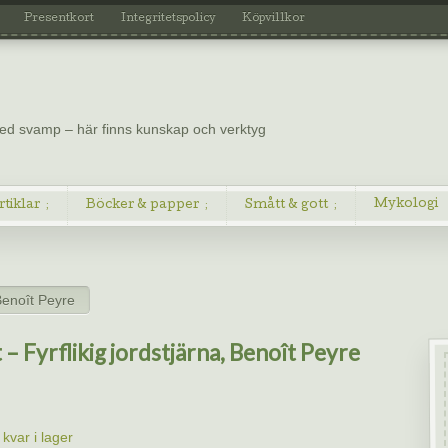
Presentkort
Integritetspolicy
Köpvillkor
 med svamp – här finns kunskap och verktyg
Mykologi
rtiklar
Böcker & papper
Smått & gott
 Benoît Peyre
 – Fyrflikig jordstjärna, Benoît Peyre
kvar i lager