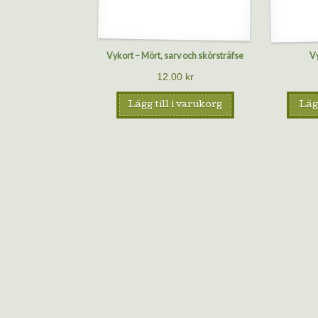
Vykort – Mört, sarv och skörsträfse
V
12.00
kr
Lägg till i varukorg
Lägg