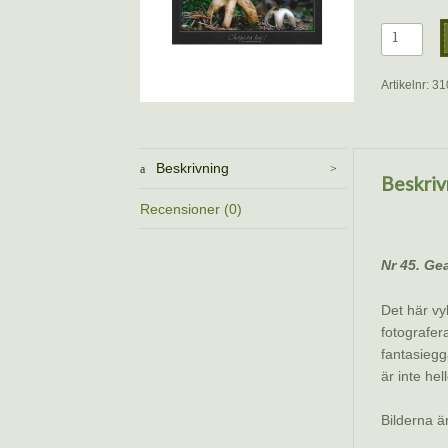
Vykort
–
Fyrflikig
Artikelnr:
31
jordstjärn
Benoît
Peyre
mängd
Beskrivning
Beskriv
Recensioner (0)
Nr 45. Ge
Det här vy
fotografer
fantasiegg
är inte he
Bilderna ä