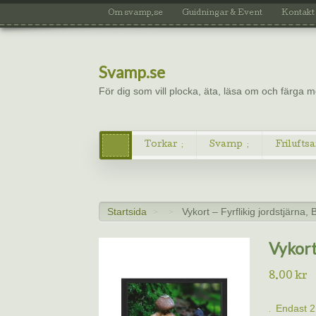
Om svamp.se
Guidningar & Event
Kontakt
Svamp.se
För dig som vill plocka, äta, läsa om och färga
Torkar
Svamp
Friluftsa
Startsida
Vykort – Fyrflikig jordstjärna,
>
>
Vykort
8.00
kr
Endast 2 