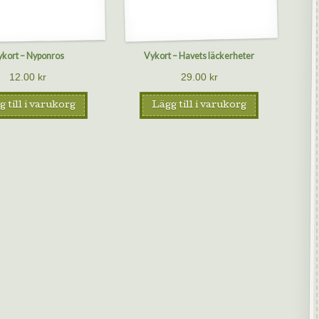
ykort – Nyponros
Vykort – Havets läckerheter
12.00
kr
29.00
kr
 till i varukorg
Lägg till i varukorg