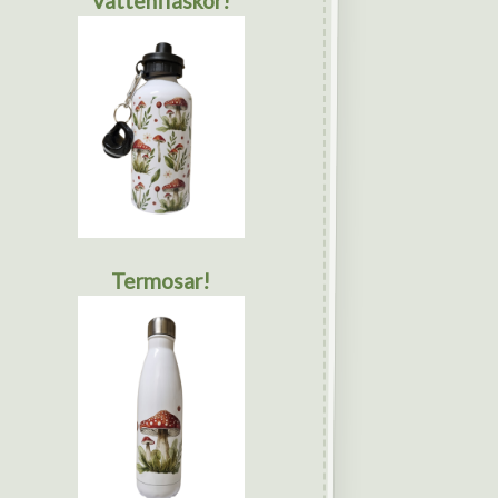
Vattenflaskor!
Termosar!