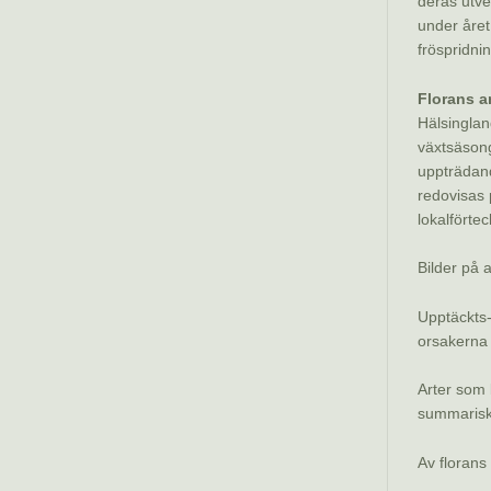
deras utve
under året
fröspridni
Florans a
Hälsinglan
växtsäsong
uppträdand
redovisas 
lokalförtec
Bilder på 
Upptäckts-
orsakerna 
Arter som b
summariskt
Av florans