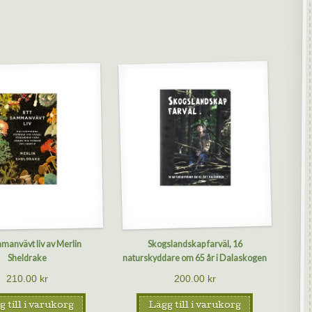
mmanvävt liv av Merlin
Skogslandskap farväl, 16
Sheldrake
naturskyddare om 65 år i Dalaskogen
210.00
kr
200.00
kr
 till i varukorg
Lägg till i varukorg