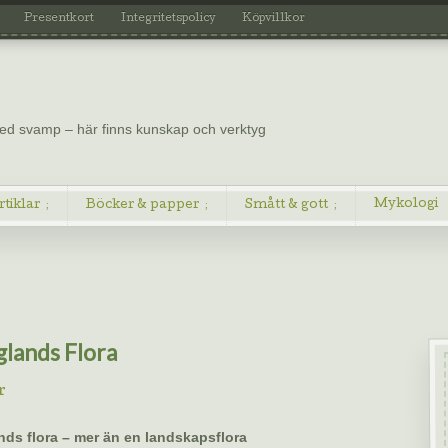
Presentkort
Integritetspolicy
Köpvillkor
 med svamp – här finns kunskap och verktyg
Mykologi
rtiklar
Böcker & papper
Smått & gott
glands Flora
r
nds flora – mer än en landskapsflora