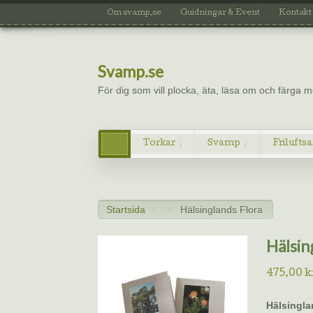
Om svamp.se
Guidningar & Event
Kontakt
Svamp.se
För dig som vill plocka, äta, läsa om och färga
Torkar
Svamp
Friluftsa
Startsida
Hälsinglands Flora
>
>
Hälsin
475.00
k
Hälsingla