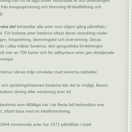
ckling från frö till låga under hundratals år och utvecklingen
 från knopp­sprickning och blomning till bladfällning och
ng
ndra del
behandlar alla arter som någon gång påträffats i
d. För bofasta arter beskrivs oftast deras utveckling under
en, fröspridning, blomningstid och övervintring. Deras
e i olika miljöer beskrivs, den geografiska fördelningen
på mer an 700 kartor och för sällsyntare arter ges detaljerade
kningar.
arterna i deras miljö omväxlar med extrema närbilder.
 och spridningshistorien beskrivs där det är möjligt, liksom
bakom ökning eller minskning över tid.
edömts som tillfälliga har i de flesta fall behandlats mer
, oftast bara med en lokalförteckning.
 1944 omnämnda arter har 1571 påträffats i nutid.