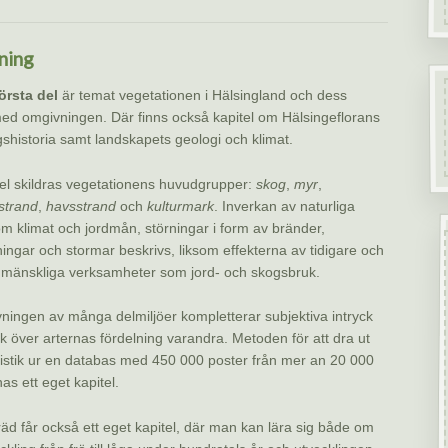
ning
första del
är temat vegetationen i Hälsingland och dess
d omgivningen. Där finns också kapitel om Hälsingeflorans
gshistoria samt landskapets geologi och klimat.
tel skildras vegetationens huvudgrupper:
skog
,
myr
,
strand
,
havsstrand
och
kulturmark
. Inverkan av naturliga
om klimat och jordmån, störningar i form av bränder,
ngar och stormar beskrivs, liksom effekterna av tidigare och
mänskliga verksamheter som jord- och skogsbruk.
vningen av många delmiljöer kompletterar subjektiva intryck
tik över arternas fördelning varandra. Metoden för att dra ut
istik ur en databas med 450 000 poster från mer an 20 000
as ett eget kapitel.
äd får också ett eget kapitel, där man kan lära sig både om