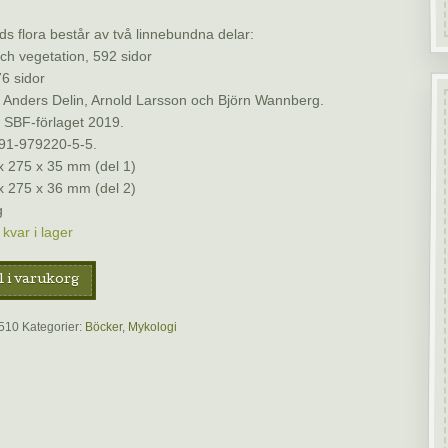
ds flora består av två linnebundna delar:
ch vegetation, 592 sidor
76 sidor
: Anders Delin, Arnold Larsson och Björn Wannberg.
 SBF-förlaget 2019.
91-979220-5-5.
x 275 x 35 mm (del 1)
x 275 x 36 mm (del 2)
g
kvar i lager
nds
l i varukorg
510
Kategorier:
Böcker
,
Mykologi