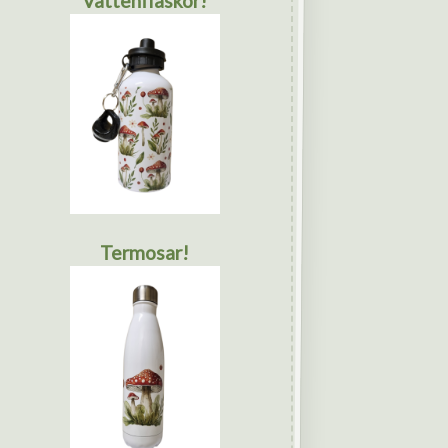
Vattenflaskor!
Termosar!