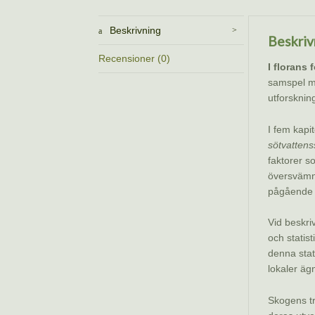
Beskrivning
Beskriv
Recensioner (0)
I florans 
samspel me
utforsknin
I fem kapi
sötvattens
faktorer s
översvämni
pågående 
Vid beskri
och statis
denna stat
lokaler ägn
Skogens tr