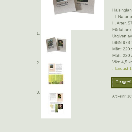
Hälsinglan
I. Natur o
II. Arter, 5
Författare
Utgiven av
ISBN 978-
Mått: 220 
Mått: 220 
Vikt: 4,5 k
Endast 1 
Hälsingla
Lägg til
Flora
mängd
Artikelnr:
10