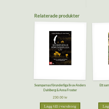
Relaterade produkter
Svamparnas förunderliga liv av Anders
Ett sa
Dahlberg & Anna Froster
230.00
kr
Lägg till i varukorg
Lägg