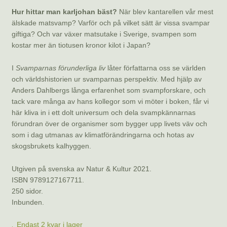
Hur hittar man karljohan bäst?
När blev kantarellen vår mest
älskade matsvamp? Varför och på vilket sätt är vissa svampar
giftiga? Och var växer matsutake i Sverige, svampen som
kostar mer än tiotusen kronor kilot i Japan?
I
Svamparnas förunderliga liv
låter författarna oss se världen
och världshistorien ur svamparnas perspektiv. Med hjälp av
Anders Dahlbergs långa erfarenhet som svampforskare, och
tack vare många av hans kollegor som vi möter i boken, får vi
här kliva in i ett dolt universum och dela svampkännarnas
förundran över de organismer som bygger upp livets väv och
som i dag utmanas av klimatförändringarna och hotas av
skogsbrukets kalhyggen.
Utgiven på svenska av Natur & Kultur 2021.
ISBN 9789127167711.
250 sidor.
Inbunden.
Endast 2 kvar i lager