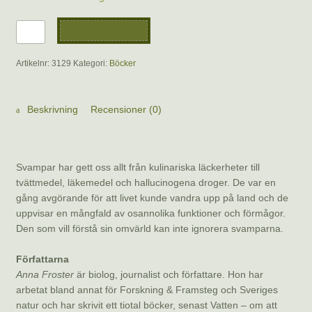
Svamparnas
Lägg till i varukorg
förunderliga
liv
Artikelnr:
3129
Kategori:
Böcker
av
Anders
Dahlberg
Beskrivning
Recensioner (0)
&
Anna
Beskrivning
Froster
mängd
Svampar har gett oss allt från kulinariska läckerheter till
tvättmedel, läkemedel och hallucinogena droger. De var en
gång avgörande för att livet kunde vandra upp på land och de
uppvisar en mångfald av osannolika funktioner och förmågor.
Den som vill förstå sin omvärld kan inte ignorera svamparna.
Författarna
Anna Froster
är biolog, journalist och författare. Hon har
arbetat bland annat för Forskning & Framsteg och Sveriges
natur och har skrivit ett tiotal böcker, senast Vatten – om att