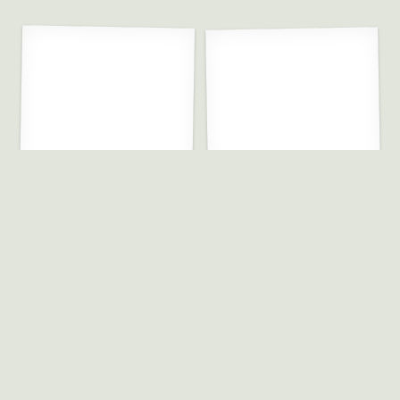
Relaterade produkter
Vakre farger fra naturen – farging
med sopp og lav av Anna-Elise
Miljöhänsyn i skogsbruket.
Torkelsen
150.00
kr
409.00
kr
Lägg till i varukorg
Lägg till i varukorg