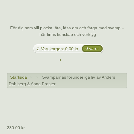
Svamp.se
För dig som vill plocka, äta, läsa om och färga med svamp –
här finns kunskap och verktyg
Varukorgen:
0.00
kr
0 varor
Meny
Startsida
Svamparnas förunderliga liv av Anders
>
>
Dahlberg & Anna Froster
Svamparnas förunderliga liv av Anders
Dahlberg & Anna Froster
230.00
kr