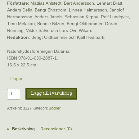
Författare
: Mattias Ahlstedt, Bert Andersson, Lennart Bratt,
Anders Delin, Bengt Ehnström, Linnea Helmersson, Janolof
Hermansson, Anders Janols, Sebastian Kirppu, Rolf Lundqvist,
Timo Melakari, Bonnie Nilzon, Bengt Oldhammer, Göran
Rönning, Viktor Säfve och Lars-Ove Wikars.
Redaktion
: Bengt Oldhammer och Kjell Hedmark.
Naturskyddsföreningen Dalarna.
ISBN 978-91-639-2887-1.
16,5 x 22,5 cm.
I lager
Skogslandskap
Lägg till i varukorg
farväl,
16
Artikelnr:
3227
Kategori:
Böcker
naturskyddare
om
65
Beskrivning
Recensioner (0)
år