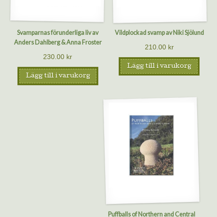
Svamparnas förunderliga liv av
Vildplockad svamp av Niki Sjölund
Anders Dahlberg & Anna Froster
210.00
kr
230.00
kr
Lägg till i varukorg
Lägg till i varukorg
Puffballs of Northern and Central