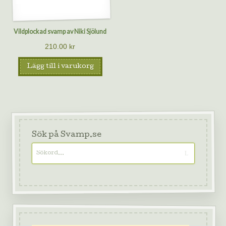
Vildplockad svamp av Niki Sjölund
210.00
kr
Lägg till i varukorg
Sök på Svamp.se