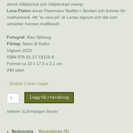
skrivit
Vildplockat
och
Vildplockad svamp
.
Lena Flaten
driver Flammans Skafferi i Storlien och brinner för
mathantverk. Att ”ta vara på” är Lenas signum och det som
utmärker hennes matfilosofi.
Fotograf:
Klas Sjöberg.
Förlag:
Natur
Kultur.
&
Utgiven 2023.
ISBN 978-91-27-18116-8.
Format ca 22 x 17,5 x 2,1 cm.
240 sidor.
Endast 2 kvar i lager
Vildplockat
Lägg till i varukorg
-
Kokboken
Artikelnr:
3139
Kategori:
Böcker
av
Niki
Sjölund
Beskrivning
Recensioner (0)