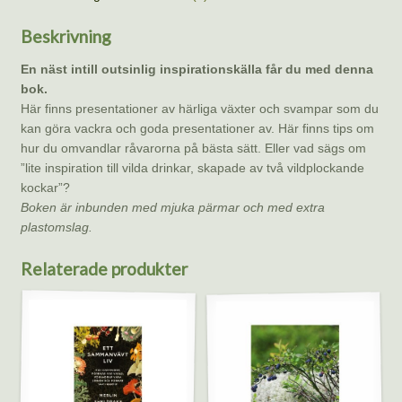
och
Lena
Beskrivning
Flaten
mängd
En näst intill outsinlig inspirationskälla får du med denna
bok.
Här finns presentationer av härliga växter och svampar som du
kan göra vackra och goda presentationer av. Här finns tips om
hur du omvandlar råvarorna på bästa sätt. Eller vad sägs om
”lite inspiration till vilda drinkar, skapade av två vildplockande
kockar”?
Boken är inbunden med mjuka pärmar och med extra
plastomslag.
Relaterade produkter