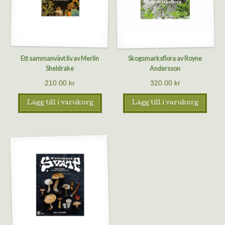
Ett sammanvävt liv av Merlin
Skogsmarksflora av Royne
Sheldrake
Andersson
210.00
kr
320.00
kr
Lägg till i varukorg
Lägg till i varukorg