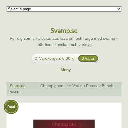
Svamp.se
För dig som vill plocka, äta, läsa om och färga med svamp –
här finns kunskap och verktyg
Varukorgen:
0.00
kr
0 varor
Meny
Startsida
Champignons Le Vrai du Faux av Benoît
>
>
Peyre
Rea!