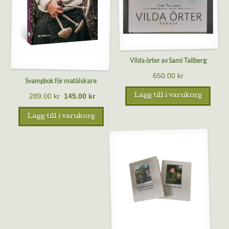
Vilda örter av Sami Tallberg
650.00
kr
Svampbok för matälskare
289.00
kr
145.00
kr
Lägg till i varukorg
Lägg till i varukorg