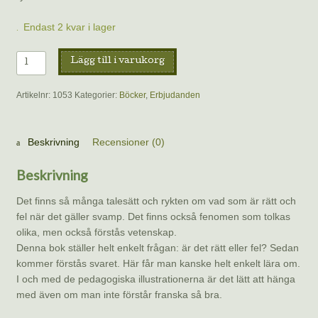
Endast 2 kvar i lager
Champignons
Lägg till i varukorg
Le
Vrai
Artikelnr:
1053
Kategorier:
Böcker
,
Erbjudanden
du
Faux
av
Beskrivning
Recensioner (0)
Benoît
Peyre
Beskrivning
mängd
Det finns så många talesätt och rykten om vad som är rätt och
fel när det gäller svamp. Det finns också fenomen som tolkas
olika, men också förstås vetenskap.
Denna bok ställer helt enkelt frågan: är det rätt eller fel? Sedan
kommer förstås svaret. Här får man kanske helt enkelt lära om.
I och med de pedagogiska illustrationerna är det lätt att hänga
med även om man inte förstår franska så bra.