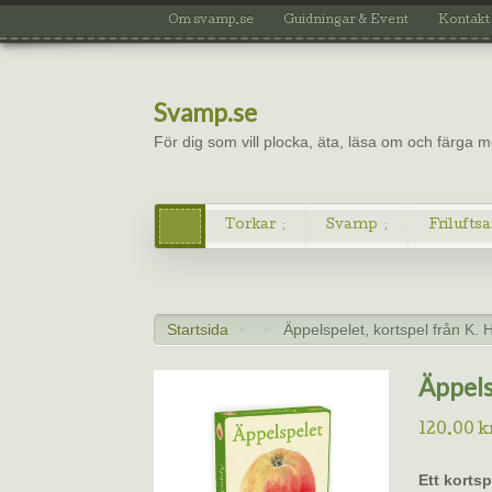
Om svamp.se
Guidningar & Event
Kontakt
Svamp.se
För dig som vill plocka, äta, läsa om och färga
Torkar
Svamp
Friluftsa
Startsida
Äppelspelet, kortspel från K. 
>
>
Äppels
120.00
k
Ett korts