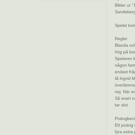
Bilder ur 
Sandeberg
Spelet kom
Regler
Blanda och 
hög på bo
Spelaren t
någon fam
endast frå
få Ingrid M
överlämnas 
nej. När en
Så snart nå
tar slut.
Poängberä
Ett poäng 
fyra extra