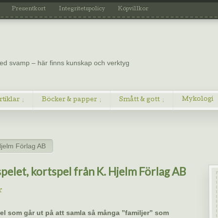
Presentkort
Integritetspolicy
Köpvillkor
 med svamp – här finns kunskap och verktyg
Mykologi
rtiklar
Böcker & papper
Smått & gott
Hjelm Förlag AB
pelet, kortspel från K. Hjelm Förlag AB
r
pel som går ut på att samla så många ”familjer” som