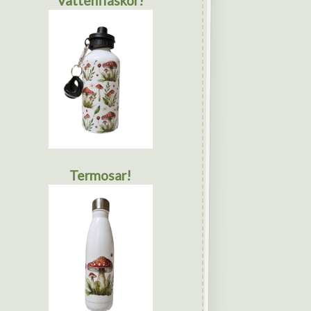
Vattenflaskor!
Termosar!