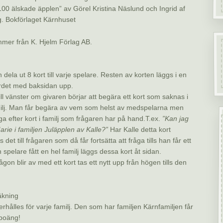
”100 älskade äpplen” av Görel Kristina Näslund och Ingrid af
. Bokförlaget Kärnhuset
mer från K. Hjelm Förlag AB.
dela ut 8 kort till varje spelare. Resten av korten läggs i en
rdet med baksidan upp.
ill vänster om givaren börjar att begära ett kort som saknas i
ilj. Man får begära av vem som helst av medspelarna men
ga efter kort i familj som frågaren har på hand.T.ex.
”Kan jag
arie i familjen Juläpplen av Kalle?”
Har Kalle detta kort
det till frågaren som då får fortsätta att fråga tills han får ett
 spelare fått en hel familj läggs dessa kort åt sidan.
gon blir av med ett kort tas ett nytt upp från högen tills den
kning
erhålles för varje familj. Den som har familjen Kärnfamiljen får
 poäng!