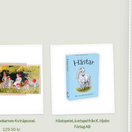
barnen 4 x träpussel.
Hästspelet, kortspel från K. Hjelm
Förlag AB
129.00
kr