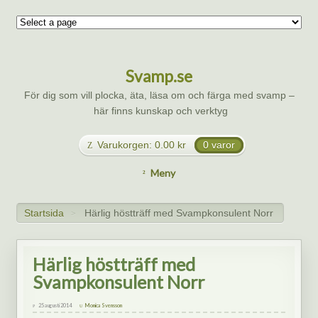
Svamp.se
För dig som vill plocka, äta, läsa om och färga med svamp –
här finns kunskap och verktyg
Varukorgen:
0.00
kr
0 varor
Meny
Startsida
Härlig höstträff med Svampkonsulent Norr
>
Härlig höstträff med
Svampkonsulent Norr
25 augusti 2014
Monica Svensson