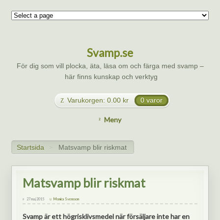
Svamp.se
För dig som vill plocka, äta, läsa om och färga med svamp –
här finns kunskap och verktyg
Varukorgen:
0.00
kr
0 varor
Meny
Startsida
Matsvamp blir riskmat
>
Matsvamp blir riskmat
27 maj 2015
Monica Svensson
Svamp är ett högrisklivsmedel när försäljare inte har en