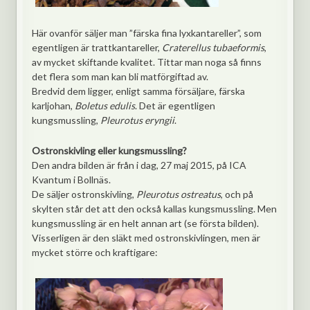
Här ovanför säljer man ”färska fina lyxkantareller”, som
egentligen är trattkantareller,
Craterellus tubaeformis
,
av mycket skiftande kvalitet.
Tittar man noga så finns
det flera som man kan bli matförgiftad av.
Bredvid dem ligger, enligt samma försäljare, färska
karljohan,
Boletus edulis
. Det är egentligen
kungsmussling,
Pleurotus eryngii
.
Ostronskivling eller kungsmussling?
Den andra bilden är från i dag, 27 maj 2015, på ICA
Kvantum i Bollnäs.
De säljer ostronskivling,
Pleurotus ostreatus
, och på
skylten står det att den också kallas kungsmussling. Men
kungsmussling är en helt annan art (se första bilden).
Visserligen är den släkt med ostronskivlingen, men är
mycket större och kraftigare: