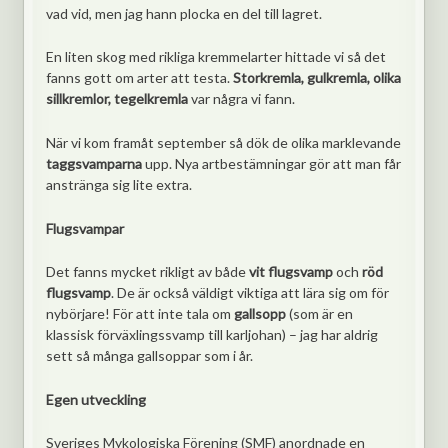
vad vid, men jag hann plocka en del till lagret.
En liten skog med rikliga kremmelarter hittade vi så det
fanns gott om arter att testa.
Storkremla, gulkremla, olika
sillkremlor, tegelkremla
var några vi fann.
När vi kom framåt september så dök de olika marklevande
taggsvamparna
upp. Nya artbestämningar gör att man får
anstränga sig lite extra.
Flugsvampar
Det fanns mycket rikligt av både
vit flugsvamp
och
röd
flugsvamp
. De är också väldigt viktiga att lära sig om för
nybörjare! För att inte tala om
gallsopp
(som är en
klassisk förväxlingssvamp till karljohan) – jag har aldrig
sett så många gallsoppar som i år.
Egen utveckling
Sveriges Mykologiska Förening (SMF) anordnade en