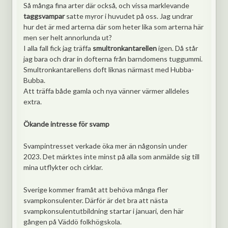
Så många fina arter där också, och vissa marklevande
taggsvampar
satte myror i huvudet på oss. Jag undrar
hur det är med arterna där som heter lika som arterna här
men ser helt annorlunda ut?
I alla fall fick jag träffa
smultronkantarellen
igen. Då står
jag bara och drar in dofterna från barndomens tuggummi.
Smultronkantarellens doft liknas närmast med Hubba-
Bubba.
Att träffa både gamla och nya vänner värmer alldeles
extra.
Ökande intresse för svamp
Svampintresset verkade öka mer än någonsin under
2023. Det märktes inte minst på alla som anmälde sig till
mina utflykter och cirklar.
Sverige kommer framåt att behöva många fler
svampkonsulenter. Därför är det bra att nästa
svampkonsulentutbildning startar i januari, den här
gången på Väddö folkhögskola.