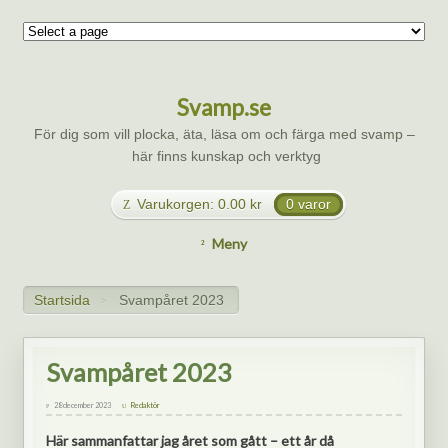
Svamp.se
För dig som vill plocka, äta, läsa om och färga med svamp –
här finns kunskap och verktyg
Varukorgen:
0.00
kr
0 varor
Meny
Startsida
Svampåret 2023
>
Svampåret 2023
28 december 2023
Redaktör
Här sammanfattar jag året som gått – ett år då