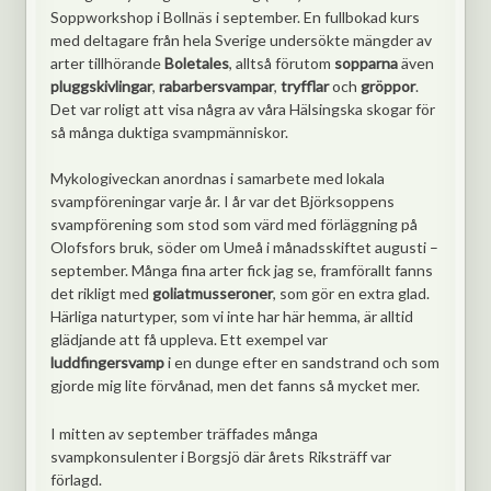
Soppworkshop i Bollnäs i september. En fullbokad kurs
med deltagare från hela Sverige undersökte mängder av
arter tillhörande
Boletales
, alltså förutom
sopparna
även
pluggskivlingar
,
rabarbersvampar
,
tryfflar
och
gröppor
.
Det var roligt att visa några av våra Hälsingska skogar för
så många duktiga svampmänniskor.
Mykologiveckan anordnas i samarbete med lokala
svampföreningar varje år. I år var det Björksoppens
svampförening som stod som värd med förläggning på
Olofsfors bruk, söder om Umeå i månadsskiftet augusti –
september. Många fina arter fick jag se, framförallt fanns
det rikligt med
goliatmusseroner
, som gör en extra glad.
Härliga naturtyper, som vi inte har här hemma, är alltid
glädjande att få uppleva. Ett exempel var
luddfingersvamp
i en dunge efter en sandstrand och som
gjorde mig lite förvånad, men det fanns så mycket mer.
I mitten av september träffades många
svampkonsulenter i Borgsjö där årets Riksträff var
förlagd.