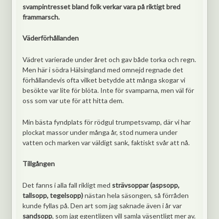
svampintresset bland folk verkar vara på riktigt bred
frammarsch.
Väderförhållanden
Vädret varierade under året och gav både torka och regn.
Men här i södra Hälsingland med omnejd regnade det
förhållandevis ofta vilket betydde att många skogar vi
besökte var lite för blöta. Inte för svamparna, men väl för
oss som var ute för att hitta dem.
Min bästa fyndplats för rödgul trumpetsvamp, där vi har
plockat massor under många år, stod numera under
vatten och marken var väldigt sank, faktiskt svår att nå.
Tillgången
Det fanns i alla fall rikligt med
strävsoppar (aspsopp,
tallsopp, tegelsopp)
nästan hela säsongen, så förråden
kunde fyllas på. Den art som jag saknade även i år var
sandsopp
, som jag egentligen vill samla väsentligt mer av.