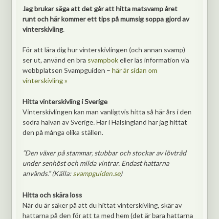
Jag brukar säga att det går att hitta matsvamp året
runt och här kommer ett tips på mumsig soppa gjord av
vinterskivling
.
För att lära dig hur vinterskivlingen (och annan svamp)
ser ut, använd en bra
svampbok
eller läs information via
webbplatsen Svampguiden –
här är sidan om
vinterskivling »
Hitta vinterskivling i Sverige
Vinterskivlingen kan man vanligtvis hitta så här års i den
södra halvan av Sverige. Här i Hälsingland har jag hittat
den på många olika ställen.
”Den växer på stammar, stubbar och stockar av lövträd
under senhöst och milda vintrar. Endast hattarna
används.” (Källa:
svampguiden.se
)
Hitta och skära loss
När du är säker på att du hittat vinterskivling, skär av
hattarna på den för att ta med hem (det är bara hattarna