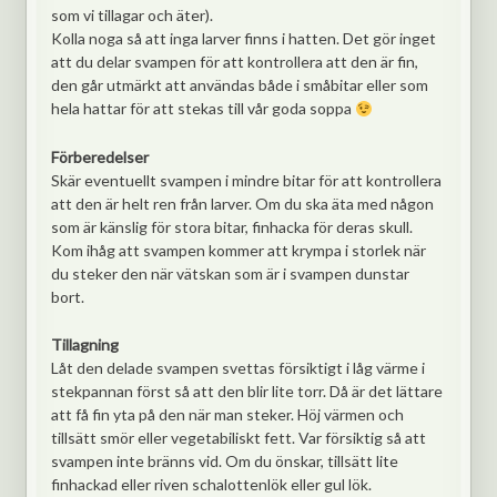
som vi tillagar och äter).
Kolla noga så att inga larver finns i hatten. Det gör inget
att du delar svampen för att kontrollera att den är fin,
den går utmärkt att användas både i småbitar eller som
hela hattar för att stekas till vår goda soppa
Förberedelser
Skär eventuellt svampen i mindre bitar för att kontrollera
att den är helt ren från larver. Om du ska äta med någon
som är känslig för stora bitar, finhacka för deras skull.
Kom ihåg att svampen kommer att krympa i storlek när
du steker den när vätskan som är i svampen dunstar
bort.
Tillagning
Låt den delade svampen svettas försiktigt i låg värme i
stekpannan först så att den blir lite torr. Då är det lättare
att få fin yta på den när man steker. Höj värmen och
tillsätt smör eller vegetabiliskt fett. Var försiktig så att
svampen inte bränns vid. Om du önskar, tillsätt lite
finhackad eller riven schalottenlök eller gul lök.