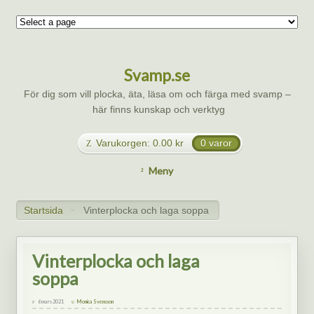
Svamp.se
För dig som vill plocka, äta, läsa om och färga med svamp –
här finns kunskap och verktyg
Varukorgen:
0.00
kr
0 varor
Meny
Startsida
Vinterplocka och laga soppa
>
Vinterplocka och laga
soppa
6 mars 2021
Monica Svensson