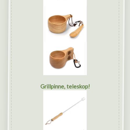
Grillpinne, teleskop!