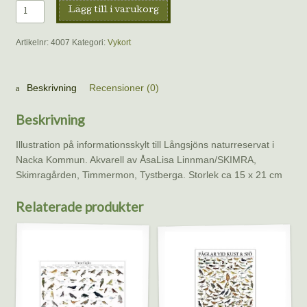
Vykort
Lägg till i varukorg
-
Mört,
Artikelnr:
4007
Kategori:
Vykort
sarv
och
skörsträfse
Beskrivning
Recensioner (0)
mängd
Beskrivning
Illustration på informationsskylt till Långsjöns naturreservat i
Nacka Kommun. Akvarell av ÅsaLisa Linnman/SKIMRA,
Skimragården, Timmermon, Tystberga. Storlek ca 15 x 21 cm
Relaterade produkter