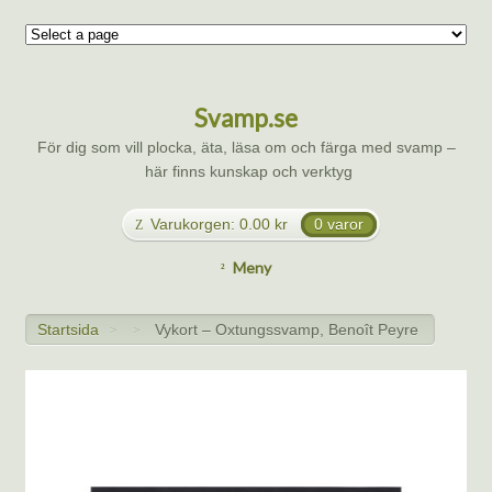
Svamp.se
För dig som vill plocka, äta, läsa om och färga med svamp –
här finns kunskap och verktyg
Varukorgen:
0.00
kr
0 varor
Meny
Startsida
Vykort – Oxtungssvamp, Benoît Peyre
>
>