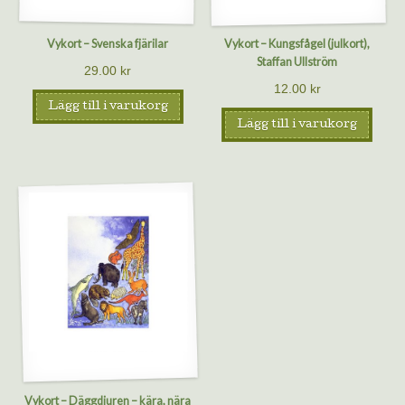
Vykort – Svenska fjärilar
Vykort – Kungsfågel (julkort),
Staffan Ullström
29.00
kr
12.00
kr
Lägg till i varukorg
Lägg till i varukorg
Vykort – Däggdjuren – kära, nära