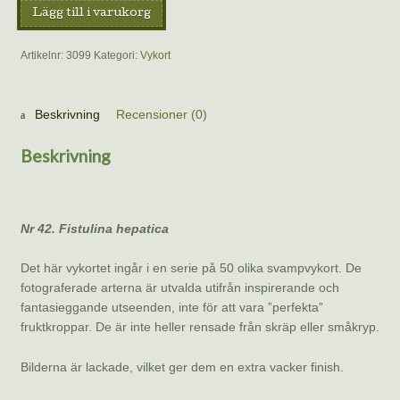
Vykort
Lägg till i varukorg
–
Oxtungssvamp,
Artikelnr:
3099
Kategori:
Vykort
Benoît
Peyre
mängd
Beskrivning
Recensioner (0)
Beskrivning
Nr 42. Fistulina hepatica
Det här vykortet ingår i en serie på 50 olika svampvykort. De
fotograferade arterna är utvalda utifrån inspirerande och
fantasieggande utseenden, inte för att vara ”perfekta”
fruktkroppar. De är inte heller rensade från skräp eller småkryp.
Bilderna är lackade, vilket ger dem en extra vacker finish.