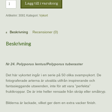
Vykort
Lägg till i varukorg
–
Stenticka,
Artikelnr:
3081
Kategori:
Vykort
Benoît
Peyre
mängd
Beskrivning
Recensioner (0)
Beskrivning
Nr 24. Polyporus lentus/Polyporus tuberaster
Det här vykortet ingår i en serie på 50 olika svampvykort. De
fotograferade arterna är utvalda utifrån inspirerande och
fantasieggande utseenden, inte för att vara ”perfekta”
fruktkroppar. De är inte heller rensade från skräp eller småkryp.
Bilderna är lackade, vilket ger dem en extra vacker finish.