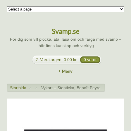
Svamp.se
För dig som vill plocka, äta, läsa om och färga med svamp –
här finns kunskap och verktyg
Varukorgen:
0.00
kr
0 varor
Meny
Startsida
Vykort – Stenticka, Benoît Peyre
>
>