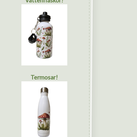
Vattenflaskor!
Termosar!