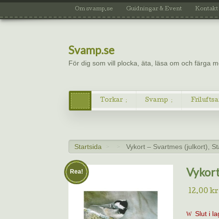
Om svamp.se
Guidningar & Event
Kontakt
Svamp.se
För dig som vill plocka, äta, läsa om och färga
Torkar
Svamp
Friluftsa
Startsida
Vykort – Svartmes (julkort), S
>
>
Vykort
Rea!
12.00
kr
Slut i l