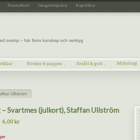
Presentkort
Integritetspolicy
Köpvillkor
 med svamp – här finns kunskap och verktyg
Mykologi
rtiklar
Böcker & papper
Smått & gott
taffan Ullström
 – Svartmes (julkort), Staffan Ullström
6.00
kr
ager