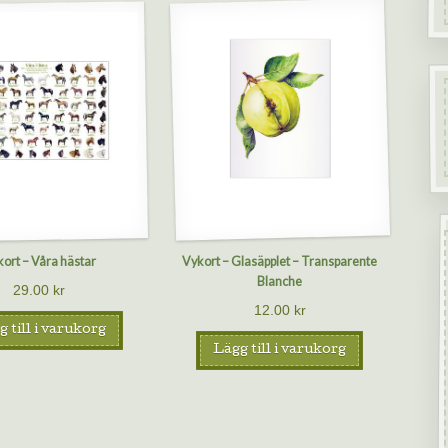
ort – Våra hästar
Vykort – Glasäpplet – Transparente
Blanche
29.00
kr
12.00
kr
 till i varukorg
Lägg till i varukorg