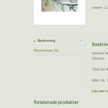
Artikelnr:
11
Beskrivning
Beskriv
Recensioner (0)
Vykortet ä
Ullström.
”God Jul
Mått: A6,
Läs mer o
Relaterade produkter