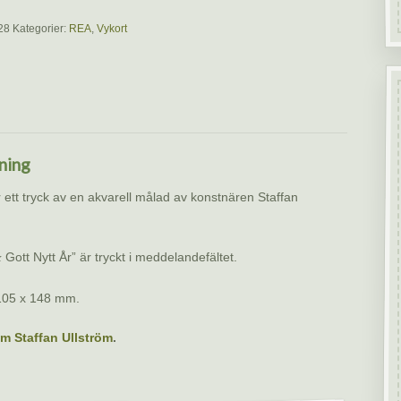
28
Kategorier:
REA
,
Vykort
ning
r ett tryck av en akvarell målad av konstnären Staffan
Gott Nytt År” är tryckt i meddelandefältet.
&
 105 x 148 mm.
m Staffan Ullström
.