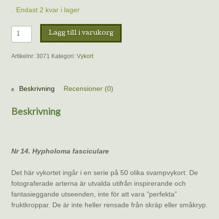
Endast 2 kvar i lager
Vykort
Lägg till i varukorg
–
Svavelgul
Artikelnr:
3071
Kategori:
Vykort
slöjskivling,
Benoît
Peyre
Beskrivning
Recensioner (0)
mängd
Beskrivning
Nr 14. Hypholoma fasciculare
Det här vykortet ingår i en serie på 50 olika svampvykort. De
fotograferade arterna är utvalda utifrån inspirerande och
fantasieggande utseenden, inte för att vara ”perfekta”
fruktkroppar. De är inte heller rensade från skräp eller småkryp.