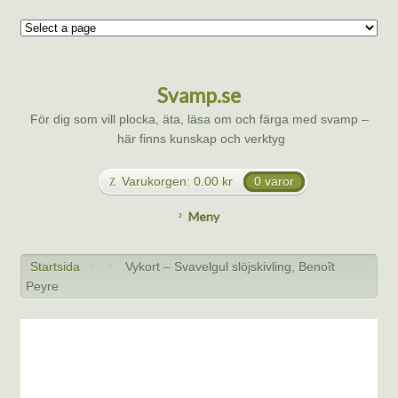
Svamp.se
För dig som vill plocka, äta, läsa om och färga med svamp –
här finns kunskap och verktyg
Varukorgen:
0.00
kr
0 varor
Meny
Startsida
Vykort – Svavelgul slöjskivling, Benoît
>
>
Peyre