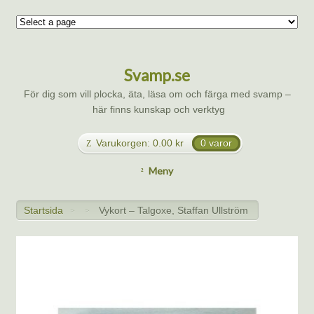
Svamp.se
För dig som vill plocka, äta, läsa om och färga med svamp –
här finns kunskap och verktyg
Varukorgen:
0.00
kr
0 varor
Meny
Startsida
Vykort – Talgoxe, Staffan Ullström
>
>