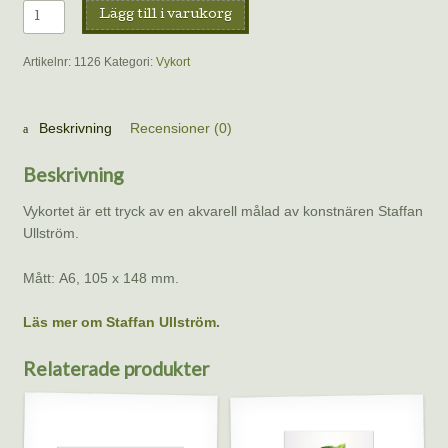
Vykort
Lägg till i varukorg
–
Talgoxe,
Artikelnr:
1126
Kategori:
Vykort
Staffan
Ullström
mängd
Beskrivning
Recensioner (0)
Beskrivning
Vykortet är ett tryck av en akvarell målad av konstnären Staffan
Ullström.
Mått: A6, 105 x 148 mm.
Läs mer om Staffan Ullström
.
Relaterade produkter