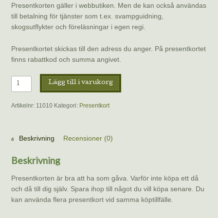
Presentkorten gäller i webbutiken. Men de kan också användas
till betalning för tjänster som t.ex. svampguidning,
skogsutflykter och föreläsningar i egen regi.
Presentkortet skickas till den adress du anger. På presentkortet
finns rabattkod och summa angivet.
Presentkort
Lägg till i varukorg
300
kronor
Artikelnr:
11010
Kategori:
Presentkort
–
per
post
Beskrivning
Recensioner (0)
mängd
Beskrivning
Presentkorten är bra att ha som gåva. Varför inte köpa ett då
och då till dig själv. Spara ihop till något du vill köpa senare. Du
kan använda flera presentkort vid samma köptillfälle.