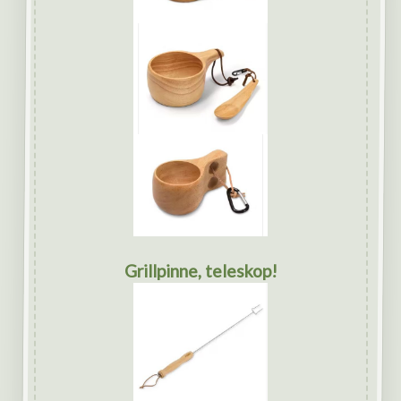
Grillpinne, teleskop!