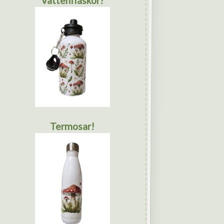
Vattenflaskor!
Termosar!