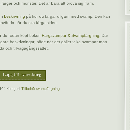
a färger och mönster. Det är bara att prova sig fram.
 en
beskrivning
på hur du färgar ullgarn med svamp. Den kan
nvända när du ska färga siden.
r du redan köpt boken
Färgsvampar & Svampfärgning
. Där
rligare beskrivningar, både när det gäller vilka svampar man
a och tillvägagångssättet.
Lägg till i varukorg
104
Kategori:
Tillbehör svampfärgning