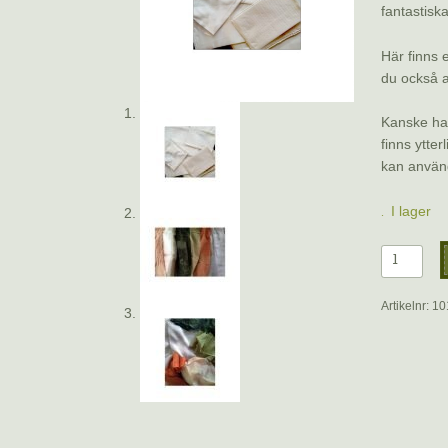
fantastisk
Här finns
du också a
Kanske ha
finns ytte
kan använd
I lager
Sidensjal
35
x
Artikelnr:
10
130
cm,
pongé
8,
ofärgad
mängd