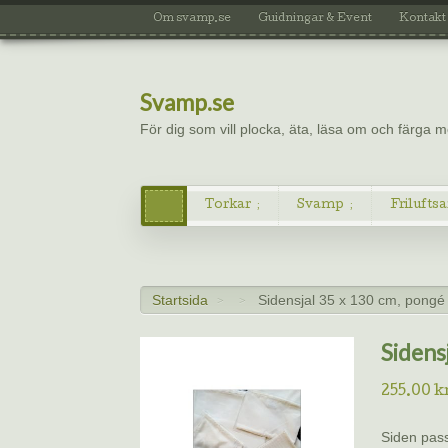
Om svamp.se
Guidningar & Event
Kontakt
Svamp.se
För dig som vill plocka, äta, läsa om och färga
Torkar
Svamp
Friluftsa
Startsida
Sidensjal 35 x 130 cm, pongé
>
>
Sidens
255.00
k
Siden pass