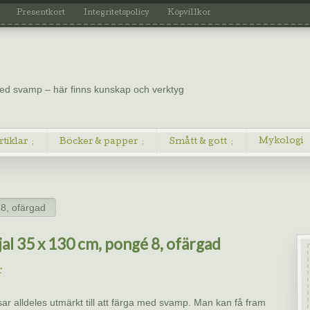
Presentkort
Integritetspolicy
Köpvillkor
 med svamp – här finns kunskap och verktyg
Mykologi
rtiklar
Böcker & papper
Smått & gott
 8, ofärgad
jal 35 x 130 cm, pongé 8, ofärgad
r
ar alldeles utmärkt till att färga med svamp. Man kan få fram