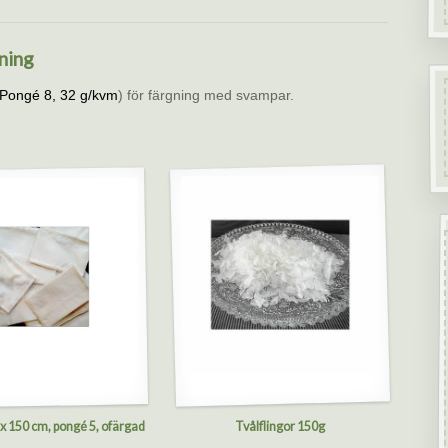
ning
Pongé 8, 32 g/kvm
) för färgning med svampar.
 x 150 cm, pongé 5, ofärgad
Tvålflingor 150g