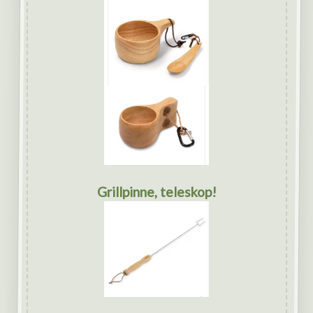
Grillpinne, teleskop!