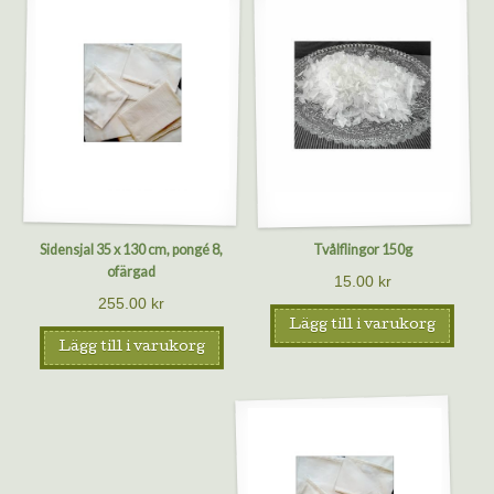
Sidensjal 35 x 130 cm, pongé 8,
Tvålflingor 150g
ofärgad
15.00
kr
255.00
kr
Lägg till i varukorg
Lägg till i varukorg