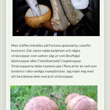
Men träffen inleddes på Fortums gräsmatta, utanför
kontoret. Där växte rejäla karljohan och några
strävsoppar som varken såg ut som (kraftiga)
björksoppar eller (”mörkhattade”) tegelsoppar.
Strävsopparna delas numera upp i flera arter än vad som
beskrivs i våra vanliga svampböcker. Jag nöjer mig med
att bestämma dem som just strävsoppar.