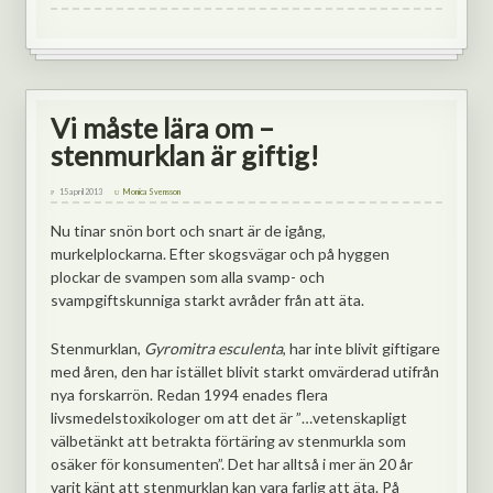
Vi måste lära om –
stenmurklan är giftig!
15 april 2013
Monica Svensson
Nu tinar snön bort och snart är de igång,
murkelplockarna. Efter skogsvägar och på hyggen
plockar de svampen som alla svamp- och
svampgiftskunniga starkt avråder från att äta.
Stenmurklan,
Gyromitra esculenta
, har inte blivit giftigare
med åren, den har istället blivit starkt omvärderad utifrån
nya forskarrön. Redan 1994 enades flera
livsmedelstoxikologer om att det är ”…vetenskapligt
välbetänkt att betrakta förtäring av stenmurkla som
osäker för konsumenten”. Det har alltså i mer än 20 år
varit känt att stenmurklan kan vara farlig att äta. På