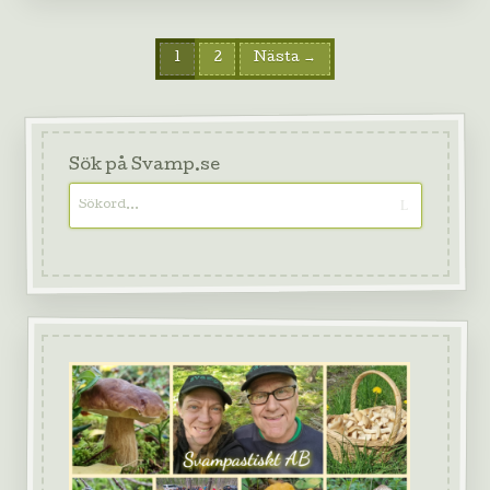
1
2
Nästa →
Sök på Svamp.se