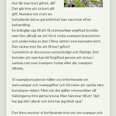
Hur får man bort giftet, då?
Det går inte att ta bort allt
gift. Numera vet vi att en
betydande del av gyromitrinet kan vara kvar efter
behandling.
En krånglig väg till att få stenmurklan avgiftad (trodde
man förr, alltså) var att först torka svampen knastertorr
och sedan koka av den i flera vatten som kastades bort.
Det räcker inte för att få bort giftet!
Gyromitrin är dessutom vattenlösligt och flyktigt. Det
betyder att man kan bli förgiftad genom att vistas i
samma rum som svampen torkar eller där svampen
tillreds.
Vi svampkonsulenter håller oss informerade om
matsvampar och svampgifter och försöker att sprida våra
kunskaper vidare. Men när det gäller stenmurklan vill
Hälsingarna inte gärna lyssna. Man hänvisar till att ”det
har jag ätit i alla år och inte har jag blivit sjuk”.
Det finns mycket vi fortfarande inte vet om svampar och