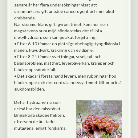
senare år har flera undersökningar visat att
stenmurklans gift är både cancerogent och mer akut
drabbande.
När stenmurklans gift, gyromitrinet, kommer ner i
magsäckens sura miljö sönderdelas det till bl a
metylhydrazin, som kan ge akut förgiftning:
• Efter 6-10 timmar en plötsligt obehaglig tyngdkänsla i
magen, huvudvärk, kräkning och ev diarré.
• Efter 8-24 timmar svettningar, yrsel, tal- och
balansproblem, matthet, leverpåverkan, kramper och
blodkroppssönderfall.
• Det skadar i första hand levern, men rubbningar hos
blodkroppar och det centrala nervsystemet tillhör också
sjukdomsbilden.
Det är hydrazinerna som
också har den misstänkt
långsiktiga skadeeffekten,
eftersom de är starkt
mutagena, enligt forskarna.