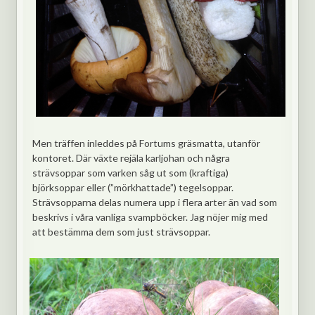
Men träffen inleddes på Fortums gräsmatta, utanför
kontoret. Där växte rejäla karljohan och några
strävsoppar som varken såg ut som (kraftiga)
björksoppar eller (”mörkhattade”) tegelsoppar.
Strävsopparna delas numera upp i flera arter än vad som
beskrivs i våra vanliga svampböcker. Jag nöjer mig med
att bestämma dem som just strävsoppar.