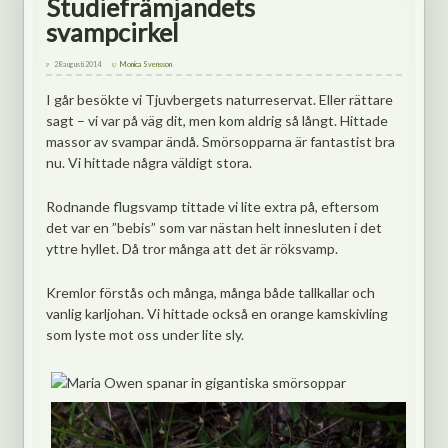
Studiefrämjandets
svampcirkel
28 augusti 2014
Monica Svensson
I går besökte vi Tjuvbergets naturreservat. Eller rättare
sagt – vi var på väg dit, men kom aldrig så långt. Hittade
massor av svampar ändå. Smörsopparna är fantastist bra
nu. Vi hittade några väldigt stora.
Rodnande flugsvamp tittade vi lite extra på, eftersom
det var en ”bebis” som var nästan helt innesluten i det
yttre hyllet. Då tror många att det är röksvamp.
Kremlor förstås och många, många både tallkallar och
vanlig karljohan. Vi hittade också en orange kamskivling
som lyste mot oss under lite sly.