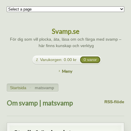
Svamp.se
För dig som vill plocka, äta, läsa om och färga med svamp –
här finns kunskap och verktyg
Varukorgen:
0.00
kr
0 varor
Meny
Startsida
matsvamp
>
Om svamp | matsvamp
RSS-flöde