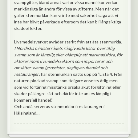
svampgifter, bland annat varför vissa människor verkar
mer känsliga än andra för vissa av gifterna. Men när det
gäller stenmurklan kan vi inte med säkerhet säga att vi
inte har blivit påverkade eftersom det kan bli långsiktiga
skadeeffekter.
Livsmedelsverket avråder starkt från att äta stenmurkla.
I Nordiska ministerrådets rådgivande listor över ätlig
svamp som är lämplig eller olämplig att marknadsföra, för
aktörer inom livsmedelssektorn som importerar och
omsätter svamp (grossister, dagligvaruhandel och
restauranger)
har stenmurklan satts upp på ”Lista 4. Från
naturen plockad svamp som tidigare ansetts ätlig men
som vid förtäring misstänks orsaka akut förgiftning eller
skador på längre sikt och därför inte anses lämplig i
kommersiell handel.”
Och ändå serveras stenmurklor i restauranger i
Hälsingland…