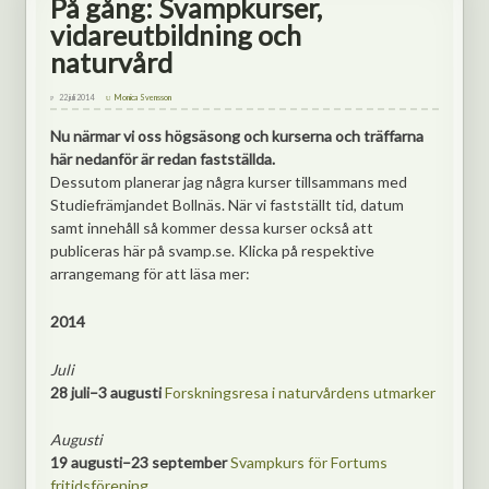
På gång: Svampkurser,
vidareutbildning och
naturvård
22 juli 2014
Monica Svensson
Nu närmar vi oss högsäsong och kurserna och träffarna
här nedanför är redan fastställda.
Dessutom planerar jag några kurser tillsammans med
Studiefrämjandet Bollnäs. När vi fastställt tid, datum
samt innehåll så kommer dessa kurser också att
publiceras här på svamp.se. Klicka på respektive
arrangemang för att läsa mer:
2014
Juli
28 juli–3 augusti
Forskningsresa i naturvårdens utmarker
Augusti
19 augusti–23 september
Svampkurs för Fortums
fritidsförening