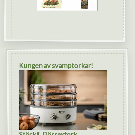
Kungen av svamptorkar!
Stöckli, Dörrextork.