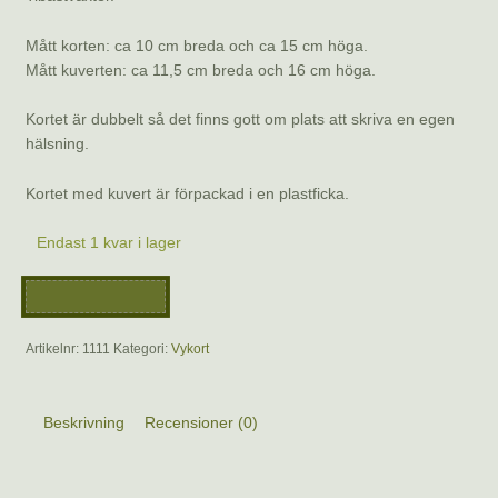
Mått korten: ca 10 cm breda och ca 15 cm höga.
Mått kuverten: ca 11,5 cm breda och 16 cm höga.
Kortet är dubbelt så det finns gott om plats att skriva en egen
hälsning.
Kortet med kuvert är förpackad i en plastficka.
Endast 1 kvar i lager
Vykort
Lägg till i varukorg
–
Julstjärna
Artikelnr:
1111
Kategori:
Vykort
av
Lillemor
Lomyr
Beskrivning
Recensioner (0)
mängd
Beskrivning
Varje kort är ett konstverk i sig