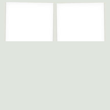
Vykort – Småhundar
Vykort – Svenska fjärilar
29.00
kr
29.00
kr
Lägg till i varukorg
Lägg till i varukorg