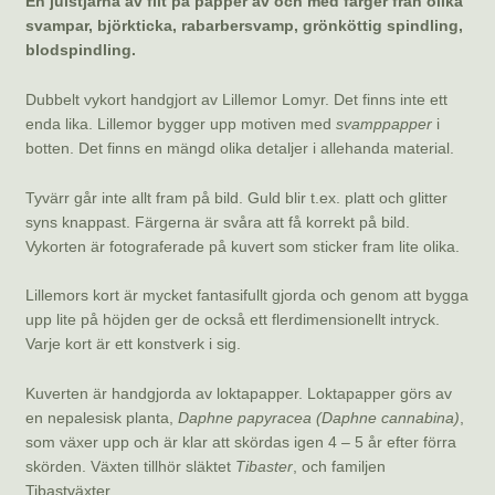
blodspindling.
Dubbelt vykort handgjort av Lillemor Lomyr. Det finns inte ett
enda lika. Lillemor bygger upp motiven med
svamppapper
i
botten. Det finns en mängd olika detaljer i allehanda material.
Tyvärr går inte allt fram på bild. Guld blir t.ex. platt och glitter
syns knappast. Färgerna är svåra att få korrekt på bild.
Vykorten är fotograferade på kuvert som sticker fram lite olika.
Lillemors kort är mycket fantasifullt gjorda och genom att bygga
upp lite på höjden ger de också ett flerdimensionellt intryck.
Varje kort är ett konstverk i sig.
Kuverten är handgjorda av loktapapper. Loktapapper görs av
en nepalesisk planta,
Daphne papyracea (Daphne cannabina)
,
som växer upp och är klar att skördas igen 4 – 5 år efter förra
skörden. Växten tillhör släktet
Tibaster
, och familjen
Tibastväxter.