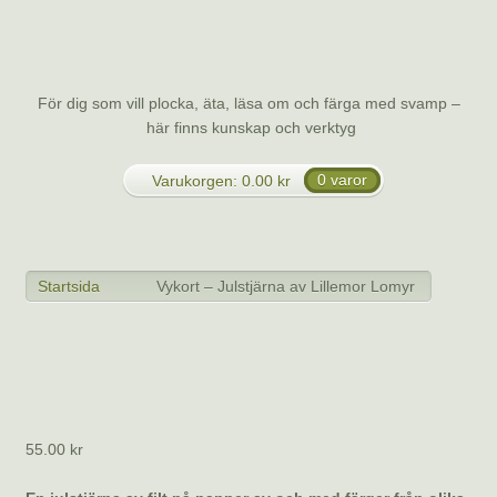
Svamp.se
För dig som vill plocka, äta, läsa om och färga med svamp –
här finns kunskap och verktyg
Varukorgen:
0.00
kr
0 varor
Meny
Startsida
Vykort – Julstjärna av Lillemor Lomyr
>
>
Vykort – Julstjärna av Lillemor Lomyr
55.00
kr
En julstjärna av filt på papper av och med färger från olika
svampar, björkticka, rabarbersvamp, grönköttig spindling,