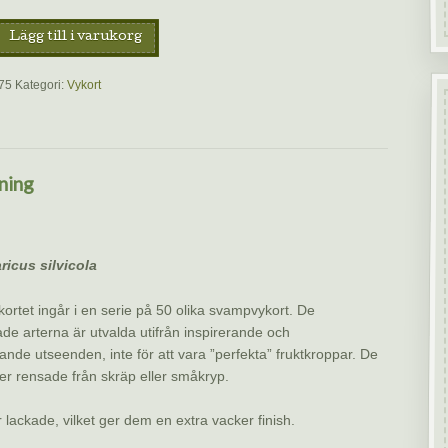
Lägg till i varukorg
pinjon,
75
Kategori:
Vykort
ning
ricus silvicola
kortet ingår i en serie på 50 olika svampvykort. De
ade arterna är utvalda utifrån inspirerande och
ande utseenden, inte för att vara ”perfekta” fruktkroppar. De
ller rensade från skräp eller småkryp.
r lackade, vilket ger dem en extra vacker finish.