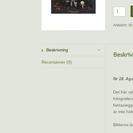
Vykort
–
Knölcham
Artikelnr:
30
Benoît
Peyre
mängd
Beskrivning
Beskriv
Recensioner (0)
Nr 18. Aga
Det här vy
fotografer
fantasiegg
är inte he
Bilderna ä