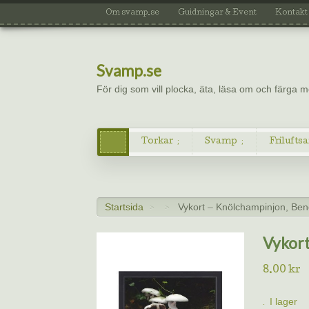
Om svamp.se
Guidningar & Event
Kontakt
Svamp.se
För dig som vill plocka, äta, läsa om och färga
Torkar
Svamp
Friluftsa
Startsida
Vykort – Knölchampinjon, Ben
>
>
Vykort
8.00
kr
I lager