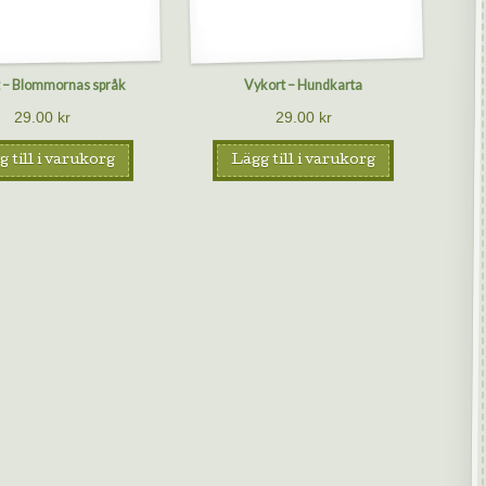
 – Blommornas språk
Vykort – Hundkarta
29.00
kr
29.00
kr
 till i varukorg
Lägg till i varukorg