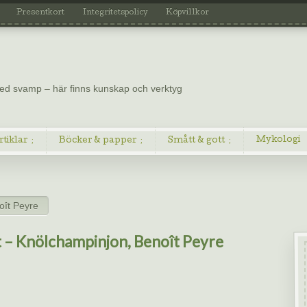
Presentkort
Integritetspolicy
Köpvillkor
 med svamp – här finns kunskap och verktyg
Mykologi
rtiklar
Böcker & papper
Smått & gott
oît Peyre
 – Knölchampinjon, Benoît Peyre