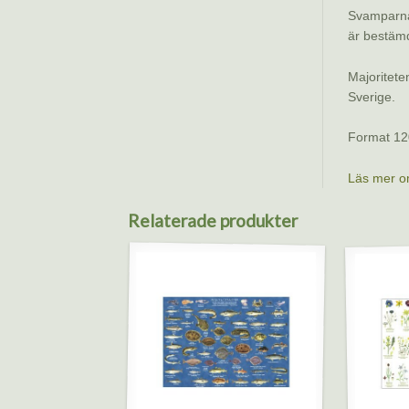
Svamparna 
är bestämda
Majoritete
Sverige.
Format 12
Läs mer o
Relaterade produkter