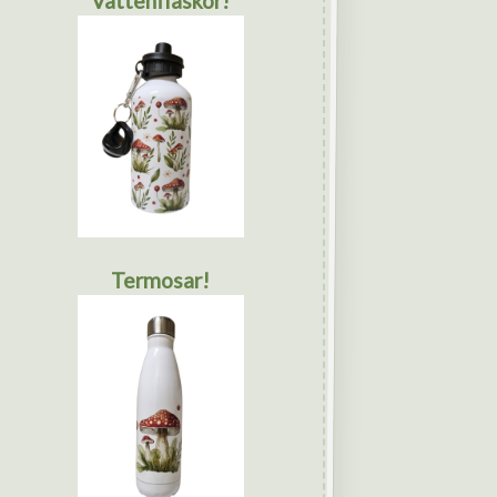
Vattenflaskor!
Termosar!